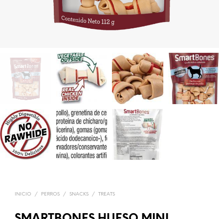
INICIO
/
PERROS
/
SNACKS
/
TREATS