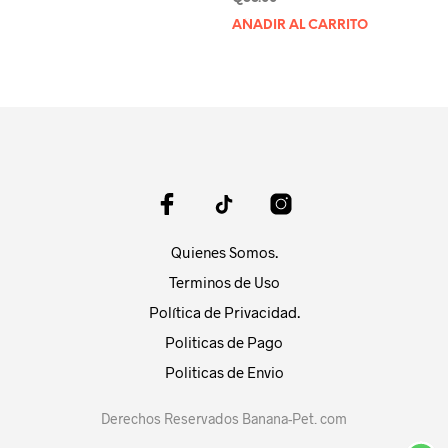
producto
desde
AÑADIR AL CARRITO
tiene
Q140.00
múltiples
hasta
variantes.
Q1,080.00
Las
opciones
se
pueden
elegir
en
la
página
Quienes Somos.
de
Terminos de Uso
producto
Política de Privacidad.
Politicas de Pago
Politicas de Envio
Derechos Reservados Banana-Pet. com