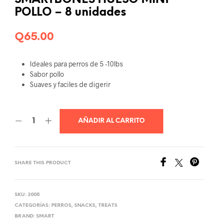
SMARTBONES HUESO MINI
POLLO – 8 unidades
Q
65.00
Ideales para perros de 5 -10lbs
Sabor pollo
Suaves y faciles de digerir
AÑADIR AL CARRITO
SHARE THIS PRODUCT
SKU:
2005
CATEGORÍAS:
PERROS
,
SNACKS
,
TREATS
BRAND:
SMART