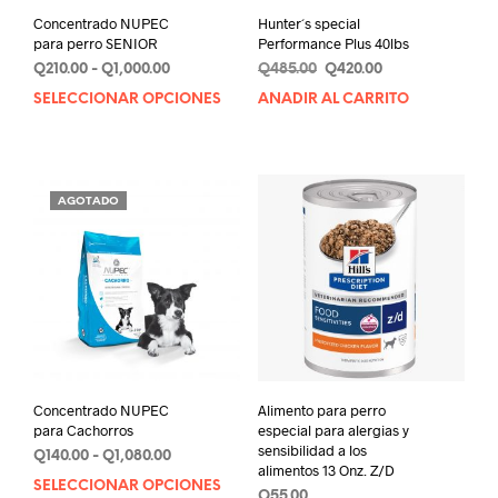
Concentrado NUPEC
Hunter´s special
para perro SENIOR
Performance Plus 40lbs
Rango
Original
Current
Q
210.00
-
Q
1,000.00
Q
485.00
Q
420.00
de
price
price
SELECCIONAR OPCIONES
Este
AÑADIR AL CARRITO
precios:
was:
is:
producto
desde
Q485.00.
Q420.00.
tiene
Q210.00
múltiples
hasta
variantes.
Q1,000.00
AGOTADO
Las
opciones
se
pueden
elegir
en
la
página
de
Concentrado NUPEC
Alimento para perro
producto
para Cachorros
especial para alergias y
sensibilidad a los
Rango
Q
140.00
-
Q
1,080.00
alimentos 13 Onz. Z/D
de
SELECCIONAR OPCIONES
Este
Q
55.00
precios: