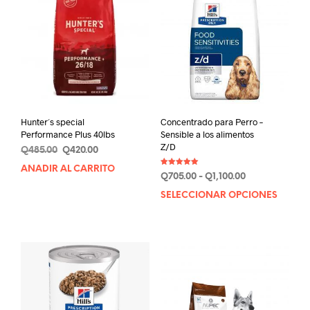
Hunter´s special
Concentrado para Perro –
Performance Plus 40lbs
Sensible a los alimentos
Z/D
Original
Current
Q
485.00
Q
420.00
price
price
AÑADIR AL CARRITO
Valorado en
was:
is:
Rango
Q
705.00
-
Q
1,100.00
5.00
de 5
Q485.00.
Q420.00.
de
SELECCIONAR OPCIONES
Este
precios:
prod
desde
tien
Q705.00
múlt
hasta
varia
Q1,100.00
Las
opci
se