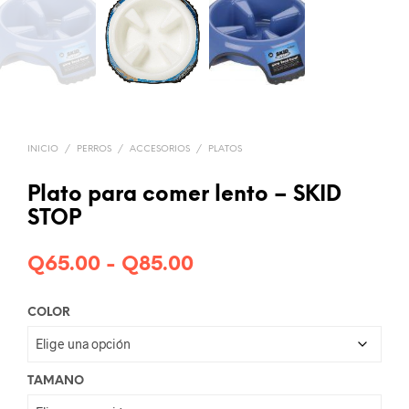
INICIO
/
PERROS
/
ACCESORIOS
/
PLATOS
Plato para comer lento – SKID
STOP
Rango
Q
65.00
-
Q
85.00
de
COLOR
precios:
desde
Q65.00
TAMANO