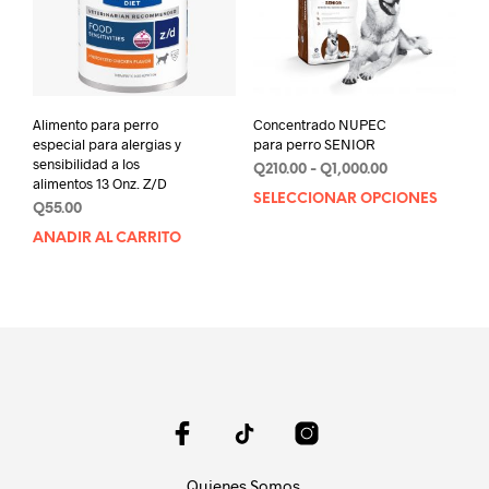
pue
elegi
en
la
pági
de
Alimento para perro
Concentrado NUPEC
prod
especial para alergias y
para perro SENIOR
sensibilidad a los
Rango
Q
210.00
-
Q
1,000.00
alimentos 13 Onz. Z/D
de
SELECCIONAR OPCIONES
Este
Q
55.00
precios:
prod
desde
AÑADIR AL CARRITO
tien
Q210.00
múlt
hasta
varia
Q1,000.00
Las
opci
se
pue
elegi
en
la
pági
Quienes Somos.