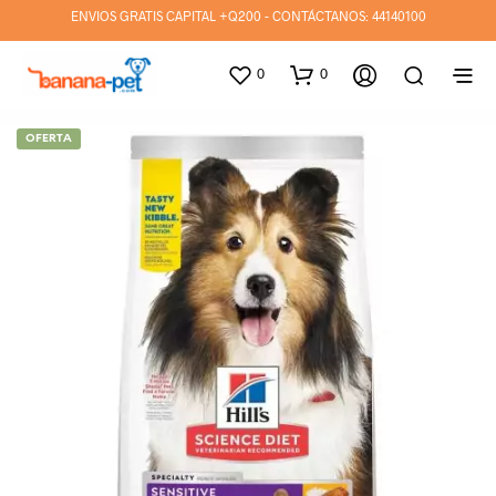
ENVIOS GRATIS CAPITAL +Q200 - CONTÁCTANOS:
44140100
0
0
OFERTA