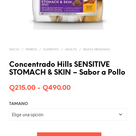
INICIO
/
PERROS
/
ALIMENTO
/
ADULTO
/
RAZAS MEDIANAS
Concentrado Hills SENSITIVE
STOMACH & SKIN – Sabor a Pollo
Rango
Q
215.00
-
Q
490.00
de
TAMANO
precios:
desde
Q215.00