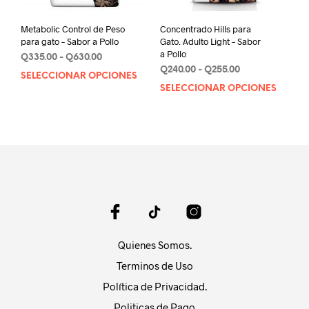
página
de
de
prod
Metabolic Control de Peso
Concentrado Hills para
producto
para gato – Sabor a Pollo
Gato. Adulto Light – Sabor
a Pollo
Rango
Q
335.00
-
Q
630.00
Rango
de
Q
240.00
-
Q
255.00
SELECCIONAR OPCIONES
Este
de
precios:
SELECCIONAR OPCIONES
Este
producto
precios:
desde
prod
tiene
desde
Q335.00
tien
múltiples
Q240.00
hasta
múlt
variantes.
hasta
Q630.00
varia
Q255.00
Las
Las
opciones
opci
se
se
pueden
pue
elegir
elegi
en
en
la
Quienes Somos.
la
página
pági
Terminos de Uso
de
de
producto
Política de Privacidad.
prod
Politicas de Pago