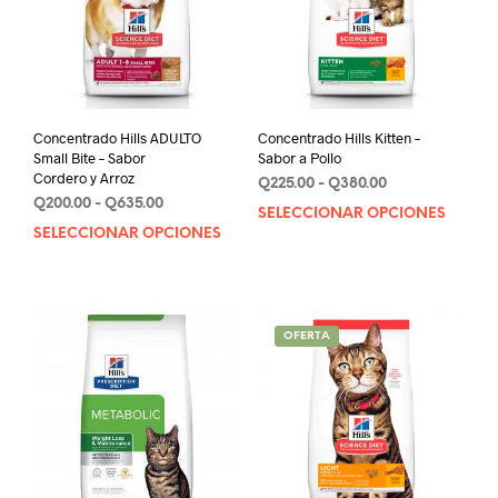
Concentrado Hills ADULTO
Concentrado Hills Kitten –
Small Bite – Sabor
Sabor a Pollo
Cordero y Arroz
Rango
Q
225.00
-
Q
380.00
Rango
Q
200.00
-
Q
635.00
de
SELECCIONAR OPCIONES
Este
de
precios:
SELECCIONAR OPCIONES
Este
prod
precios:
desde
producto
tien
desde
Q225.00
tiene
múlt
Q200.00
hasta
múltiples
varia
hasta
Q380.00
variantes.
Q635.00
Las
OFERTA
Las
opci
opciones
se
se
pue
pueden
elegi
elegir
en
en
la
la
pági