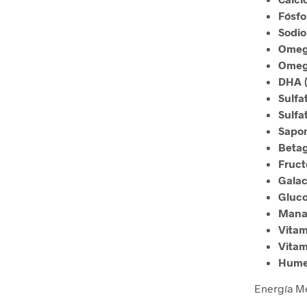
Fósfo
Sodio 
Omega
Omega
DHA (
Sulfa
Sulfa
Sapon
Betag
Fruct
Galac
Gluco
Manan
Vitam
Vitam
Hume
Energía Me