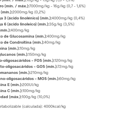
ro (mín. / máx.):
7000mg/kg – 16g/kg (0,7 – 1,6%)
(mín.):
2000mg/kg (0,2%)
 3 (ácido linolénico) (mín.):
4000mg/kg (0,4%)
 6 (ácido linoleico) (mín.):
35g/kg (3,5%)
mín.):
400mg/kg
to de Glucosamina (mín.):
400mg/kg
to de Condroitina (mín.):
40mg/kg
ina (mín.):
10mg/kg
lucanos (mín.):
150mg/kg
o-oligosacáridos – FOS (mín.):
120mg/kg
to-oligosacáridos – GOS (mín.):
72mg/kg
mananos (mín.):
210mg/kg
o-oligosacáridos – MOS (mín.):
60mg/kg
ina E (mín.):
200UI/kg
ina C (mín.):
100mg/kg
dad (máx.):
100g/kg (10,0%)
tabolizable (calculada): 4000kcal/kg