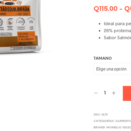
Q
115.00
-
Q
Ideal para p
26% proteína
Sabor Salmón
TAMANO
SKU:
N/D
CATEGORÍAS:
ALIMENT
BRAND:
MONELLO SELE