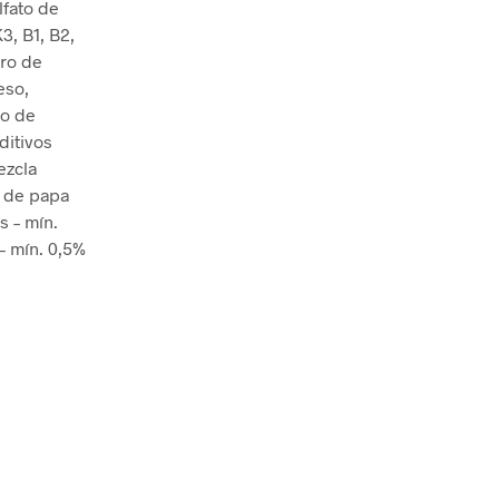
lfato de
3, B1, B2,
uro de
eso,
to de
ditivos
ezcla
a de papa
s – mín.
– mín. 0,5%