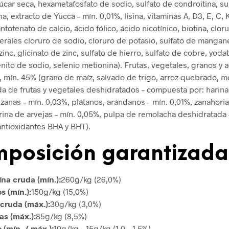
úcar seca, hexametafosfato de sodio, sulfato de condroitina, su
, extracto de Yucca – mín. 0,01%, lisina, vitaminas A, D3, E, C, K
ntotenato de calcio, ácido fólico, ácido nicotínico, biotina, clor
nerales cloruro de sodio, cloruro de potasio, sulfato de mangan
zinc, glicinato de zinc, sulfato de hierro, sulfato de cobre, yoda
enito de sodio, selenio metionina). Frutas, vegetales, granos y a
, mín. 45% (grano de maíz, salvado de trigo, arroz quebrado, m
a de frutas y vegetales deshidratados – compuesta por: harin
zanas – mín. 0,03%, plátanos, arándanos – mín. 0,01%, zanahoria
rina de arvejas – mín. 0,05%, pulpa de remolacha deshidratada 
 antioxidantes BHA y BHT).
posición garantizada
ína cruda (mín.):
260g/kg (26,0%)
s (mín.):
150g/kg (15,0%)
 cruda (máx.):
30g/kg (3,0%)
as (máx.):
85g/kg (8,5%)
 (mín. / máx.):
10g/kg – 15g/kg (1,0 – 1,5%)