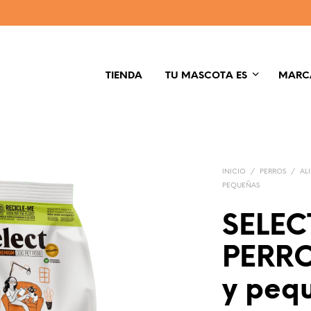
TIENDA
TU MASCOTA ES
MARC
INICIO
/
PERROS
/
AL
PEQUEÑAS
SELE
PERRO
y peq