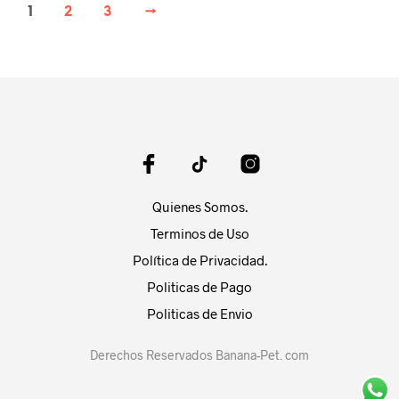
Las
1
2
3
→
Las
opci
opciones
se
se
pue
pueden
elegi
elegir
en
en
la
la
pági
página
de
de
prod
producto
Quienes Somos.
Terminos de Uso
Política de Privacidad.
Politicas de Pago
Politicas de Envio
Derechos Reservados Banana-Pet. com