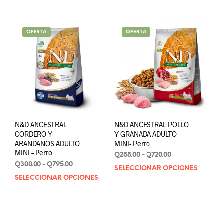
Q160.00.
Q150.00.
Q730.00.
Q700.00.
OFERTA
OFERTA
N&D ANCESTRAL
N&D ANCESTRAL POLLO
CORDERO Y
Y GRANADA ADULTO
ARANDANOS ADULTO
MINI- Perro
MINI – Perro
Rango
Q
255.00
-
Q
720.00
Rango
de
Q
300.00
-
Q
795.00
SELECCIONAR OPCIONES
Este
de
precios:
SELECCIONAR OPCIONES
Este
prod
precios:
desde
producto
tien
desde
Q255.00
tiene
múlt
Q300.00
hasta
múltiples
varia
hasta
Q720.00
variantes.
Q795.00