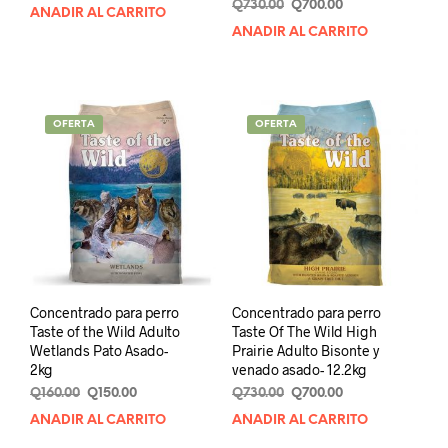
Original
Current
Q
730.00
Q
700.00
AÑADIR AL CARRITO
price
price
AÑADIR AL CARRITO
was:
is:
Q730.00.
Q700.00.
OFERTA
OFERTA
Concentrado para perro
Concentrado para perro
Taste of the Wild Adulto
Taste Of The Wild High
Wetlands Pato Asado-
Prairie Adulto Bisonte y
2kg
venado asado- 12.2kg
Original
Current
Original
Current
Q
160.00
Q
150.00
Q
730.00
Q
700.00
price
price
price
price
AÑADIR AL CARRITO
AÑADIR AL CARRITO
was:
is:
was:
is: