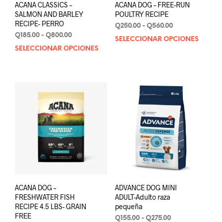
ACANA CLASSICS –
ACANA DOG – FREE-RUN
SALMON AND BARLEY
POULTRY RECIPE
RECIPE- PERRO
Rango
Q
250.00
-
Q
560.00
Rango
de
Q
185.00
-
Q
800.00
SELECCIONAR OPCIONES
Este
de
precios:
SELECCIONAR OPCIONES
Este
prod
precios:
desde
producto
tien
desde
Q250.00
tiene
múlt
Q185.00
hasta
múltiples
varia
hasta
Q560.00
variantes.
Q800.00
Las
Las
opci
opciones
se
se
pue
pueden
elegi
elegir
en
en
la
la
pági
página
de
de
prod
ACANA DOG –
ADVANCE DOG MINI
producto
FRESHWATER FISH
ADULT-Adulto raza
RECIPE 4.5 LBS- GRAIN
pequeña
FREE
Rango
Q
155.00
-
Q
275.00