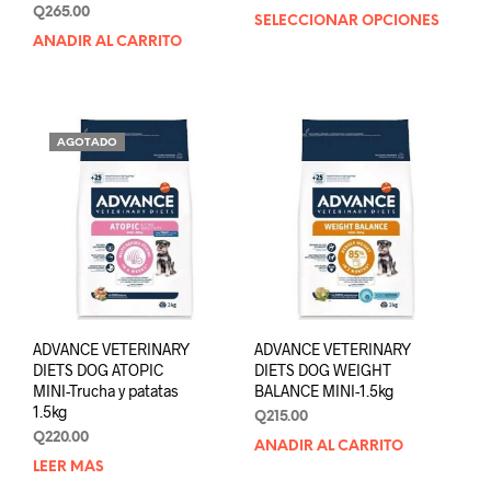
de
Q
265.00
SELECCIONAR OPCIONES
Este
precios:
AÑADIR AL CARRITO
prod
desde
tien
Q155.00
múlt
hasta
varia
Q275.00
Las
AGOTADO
opci
se
pue
elegi
en
la
pági
de
prod
ADVANCE VETERINARY
ADVANCE VETERINARY
DIETS DOG ATOPIC
DIETS DOG WEIGHT
MINI-Trucha y patatas
BALANCE MINI-1.5kg
1.5kg
Q
215.00
Q
220.00
AÑADIR AL CARRITO
LEER MÁS