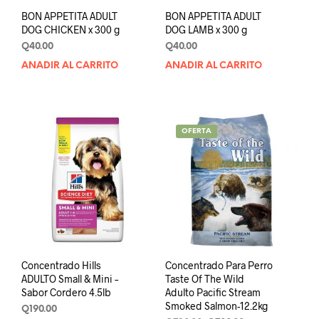
de
BON APPETITA ADULT
BON APPETITA ADULT
producto
DOG CHICKEN x 300 g
DOG LAMB x 300 g
Q
40.00
Q
40.00
AÑADIR AL CARRITO
AÑADIR AL CARRITO
OFERTA
Concentrado Hills
Concentrado Para Perro
ADULTO Small & Mini –
Taste Of The Wild
Sabor Cordero 4.5lb
Adulto Pacific Stream
Smoked Salmon-12.2kg
Q
190.00