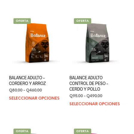
OFERTA
OFERTA
BALANCE ADULTO –
BALANCE ADULTO
CORDERO Y ARROZ
CONTROL DE PESO –
CERDO Y POLLO
Rango
Q
80.00
-
Q
460.00
de
Rango
Q
95.00
-
Q
490.00
SELECCIONAR OPCIONES
Este
precios:
de
SELECCIONAR OPCIONES
Este
producto
desde
precios:
prod
tiene
Q80.00
desde
tien
múltiples
hasta
Q95.00
múlt
variantes.
Q460.00
hasta
varia
Las
Q490.00
OFERTA
OFERTA