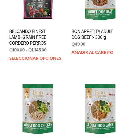
elegir
en
en
la
la
pági
página
de
de
prod
BELCANDO FINEST
BON APPETITA ADULT
producto
LAMB- GRAIN FREE
DOG BEEF x 300 g
CORDERO PERROS
Q
40.00
Rango
Q
100.00
-
Q
1,145.00
AÑADIR AL CARRITO
de
SELECCIONAR OPCIONES
Este
precios:
producto
desde
tiene
Q100.00
múltiples
hasta
variantes.
Q1,145.00
Las
opciones
se
pueden
elegir
en
la
página