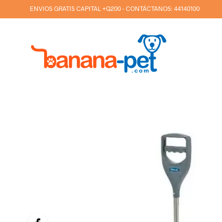
ENVIOS GRATIS CAPITAL +Q200 - CONTÁCTANOS:
44140100