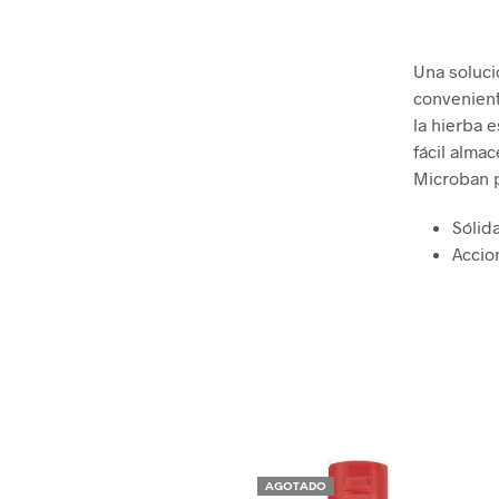
Una soluci
convenien
la hierba 
fácil alma
Microban p
Sólid
Accio
AGOTADO