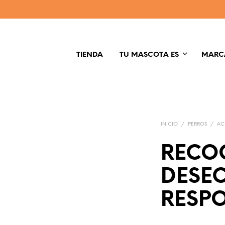
TIENDA
TU MASCOTA ES
MARC
INICIO
/
PERROS
/
AC
RECO
DESE
RESPO