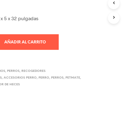
R
O
D
 x 5 x 32 pulgadas
U
C
T
O
AÑADIR AL CARRITO
S
E
N
E
L
IOS
,
PERROS
,
RECOGEDORES
C
S
,
ACCESORIOS PERRO
,
PERRO
,
PERROS
,
PETMATE
,
A
R DE HECES
R
R
I
T
O
.