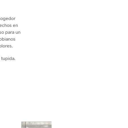
ecogedor
sechos en
so para un
robianos
olores.
 tupida.