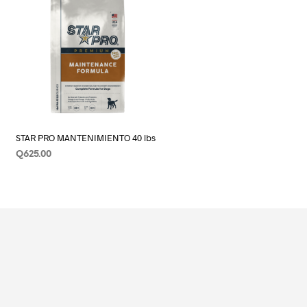
STAR PRO MANTENIMIENTO 40 lbs
Q
625.00
AÑADIR AL CARRITO
cto
ples
tes.
nes