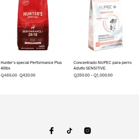
Hunter´s special Performance Plus
Concentrado NUPEC para perro
40lbs
Adulto SENSITIVE.
Original
Current
Rango
Q
485.00
Q
420.00
Q
250.00
-
Q
1,000.00
price
price
de
AÑADIR AL CARRITO
SELECCIONAR OPCIONES
Este
was:
is:
precios:
produ
Q485.00.
Q420.00.
desde
Q250.00
tiene
hasta
múlti
Q1,000.00
varian
Las
opcio
se