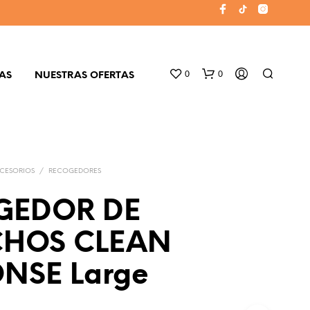
0
0
AS
NUESTRAS OFERTAS
CESORIOS
/
RECOGEDORES
GEDOR DE
CHOS CLEAN
N
O
NSE Large
H
A
Y
P