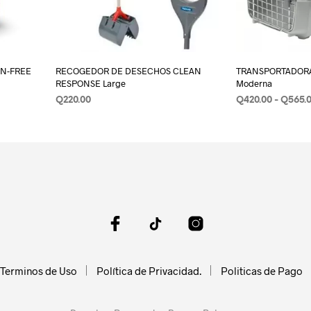
IN-FREE
RECOGEDOR DE DESECHOS CLEAN
TRANSPORTADORA
RESPONSE Large
Moderna
Q
220.00
Q
420.00
-
Q
565.
AÑADIR AL CARRITO
SELECCIONAR 
Terminos de Uso
Política de Privacidad.
Politicas de Pago