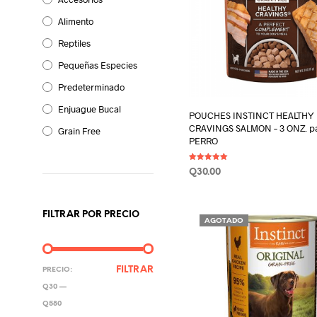
Alimento
Reptiles
Pequeñas Especies
Predeterminado
Enjuague Bucal
POUCHES INSTINCT HEALTHY
CRAVINGS SALMON – 3 ONZ. p
Grain Free
PERRO
Valorado en
Q
30.00
5.00
de 5
AÑADIR AL CARRITO
FILTRAR POR PRECIO
AGOTADO
PRECIO
PRECIO
FILTRAR
PRECIO:
MÍNIMO
MÁXIMO
Q30
—
Q580