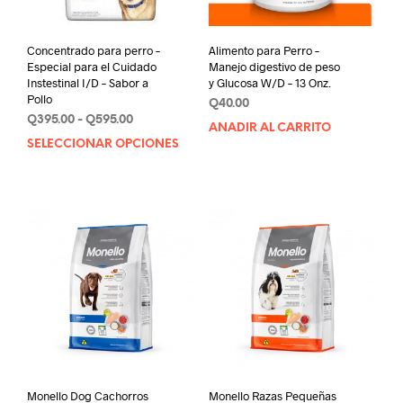
Concentrado para perro –
Alimento para Perro –
Especial para el Cuidado
Manejo digestivo de peso
Instestinal I/D – Sabor a
y Glucosa W/D – 13 Onz.
Pollo
Q
40.00
Rango
Q
395.00
-
Q
595.00
AÑADIR AL CARRITO
de
SELECCIONAR OPCIONES
Este
precios:
producto
desde
tiene
Q395.00
múltiples
hasta
variantes.
Q595.00
Las
opciones
se
pueden
elegir
en
la
página
de
Monello Dog Cachorros
Monello Razas Pequeñas