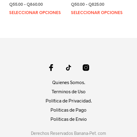
producto
Rango
Rango
Q
55.00
-
Q
860.00
Q
50.00
-
Q
825.00
de
de
SELECCIONAR OPCIONES
Este
SELECCIONAR OPCIONES
Este
precios:
precios:
producto
prod
desde
desde
tiene
tien
Q55.00
Q50.00
múltiples
múlt
hasta
hasta
variantes.
varia
Q860.00
Q825.00
Las
Las
opciones
opci
se
se
pueden
pue
elegir
elegi
en
en
Quienes Somos.
la
la
página
pági
Terminos de Uso
de
de
Política de Privacidad.
producto
prod
Politicas de Pago
Politicas de Envio
Derechos Reservados Banana-Pet. com