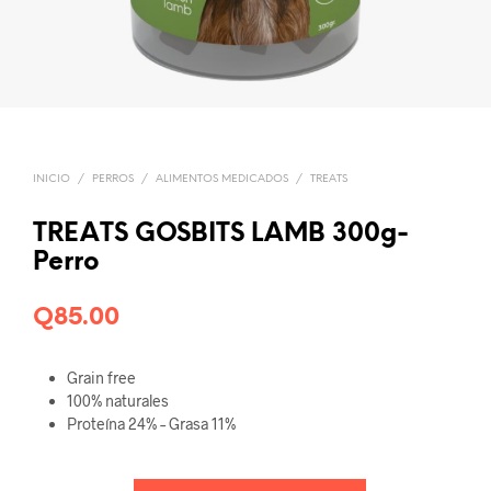
INICIO
/
PERROS
/
ALIMENTOS MEDICADOS
/
TREATS
TREATS GOSBITS LAMB 300g-
Perro
Q
85.00
Grain free
100% naturales
Proteína 24% – Grasa 11%