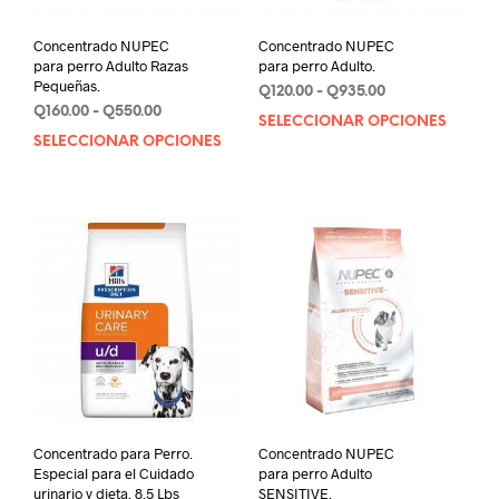
Concentrado NUPEC
Concentrado NUPEC
para perro Adulto Razas
para perro Adulto.
Pequeñas.
Rango
Q
120.00
-
Q
935.00
Rango
Q
160.00
-
Q
550.00
de
SELECCIONAR OPCIONES
Este
de
precios:
SELECCIONAR OPCIONES
Este
prod
precios:
desde
producto
tien
desde
Q120.00
tiene
múlt
Q160.00
hasta
múltiples
varia
hasta
Q935.00
variantes.
Q550.00
Las
Las
opci
opciones
se
se
pue
pueden
elegi
elegir
en
en
la
la
pági
página
de
de
prod
Concentrado para Perro.
Concentrado NUPEC
producto
Especial para el Cuidado
para perro Adulto
urinario y dieta. 8.5 Lbs
SENSITIVE.