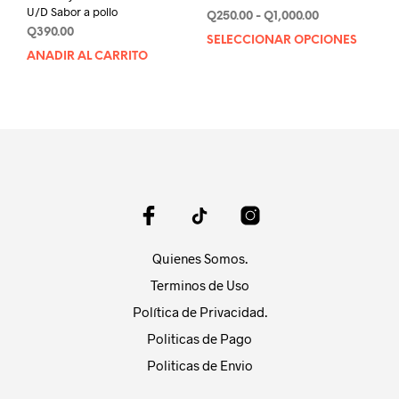
U/D Sabor a pollo
Rango
Q
250.00
-
Q
1,000.00
Q
390.00
de
SELECCIONAR OPCIONES
Este
precios:
AÑADIR AL CARRITO
prod
desde
tien
Q250.00
múlt
hasta
varia
Q1,000.00
Las
opci
se
pue
elegi
en
la
Quienes Somos.
pági
Terminos de Uso
de
prod
Política de Privacidad.
Politicas de Pago
Politicas de Envio