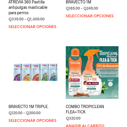
ATREVIA 360 Pastilla
BRAVECTO 1M
antipulgas masticable
Rango
Q
185.00
-
Q
245.00
para perros
de
SELECCIONAR OPCIONES
Este
Rango
precios:
Q
335.00
-
Q
1,600.00
prod
de
desde
SELECCIONAR OPCIONES
Este
tien
precios:
Q185.00
producto
múlt
desde
hasta
tiene
varia
Q335.00
Q245.00
múltiples
hasta
Las
variantes.
Q1,600.00
opci
Las
se
opciones
pue
se
elegi
pueden
en
elegir
la
en
pági
la
de
página
prod
de
BRAVECTO 1M TRIPLE.
COMBO TROPICLEAN
producto
FLEA+TICK
Rango
Q
120.00
-
Q
200.00
de
Q
320.00
SELECCIONAR OPCIONES
Este
precios:
AÑADIR AL CARRITO