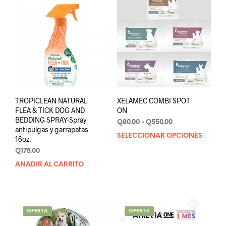
opci
se
pue
elegi
en
la
pági
de
prod
TROPICLEAN NATURAL
XELAMEC COMBI SPOT
FLEA & TICK DOG AND
ON
BEDDING SPRAY-Spray
Rango
Q
80.00
-
Q
550.00
antipulgas y garrapatas
de
SELECCIONAR OPCIONES
Este
16oz.
precios:
prod
desde
Q
175.00
tien
Q80.00
AÑADIR AL CARRITO
múlt
hasta
varia
Q550.00
Las
opci
se
OFERTA
OFERTA
pue