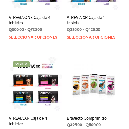
la
pági
de
ATREVIA ONE-Caja de 4
ATREVIA XR-Caja de 1
prod
tabletas
tableta
Rango
Rango
Q
500.00
-
Q
725.00
Q
325.00
-
Q
425.00
de
de
SELECCIONAR OPCIONES
Este
SELECCIONAR OPCIONES
Este
precios:
precios:
producto
prod
desde
desde
tiene
tien
Q500.00
Q325.00
múltiples
múlt
hasta
hasta
variantes.
varia
Q725.00
Q425.00
OFERTA
Las
Las
opciones
opci
se
se
pueden
pue
elegir
elegi
en
en
la
la
página
pági
de
de
ATREVIA XR-Caja de 4
Bravecto Comprimido
producto
prod
tabletas
Rango
Q
395.00
-
Q
500.00