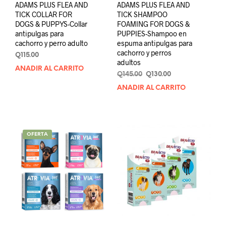
ADAMS PLUS FLEA AND
ADAMS PLUS FLEA AND
TICK COLLAR FOR
TICK SHAMPOO
DOGS & PUPPYS-Collar
FOAMING FOR DOGS &
antipulgas para
PUPPIES-Shampoo en
cachorro y perro adulto
espuma antipulgas para
cachorro y perros
Q
115.00
adultos
AÑADIR AL CARRITO
Original
Current
Q
145.00
Q
130.00
price
price
AÑADIR AL CARRITO
was:
is:
Q145.00.
Q130.00.
OFERTA