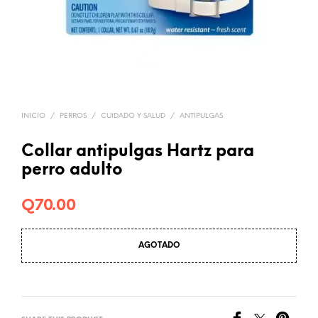
INICIO
/
PERROS
/
CUIDADO Y SALUD
/
ANTIPULGAS
Collar antipulgas Hartz para
perro adulto
Q
70.00
AGOTADO