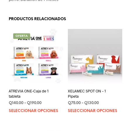
PRODUCTOS RELACIONADOS
OFERTA
ATREVIA ONE-Caja de 1
XELAMEC SPOT ON – 1
tableta
Pipeta
Rango
Rango
Q
140.00
-
Q
190.00
Q
75.00
-
Q
130.00
de
de
SELECCIONAR OPCIONES
Este
SELECCIONAR OPCIONES
Este
precios:
precios:
producto
prod
desde
desde
tiene
tien
Q140.00
Q75.00
múltiples
múlt
hasta
hasta