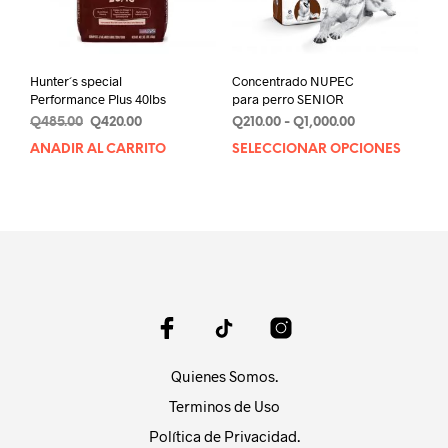
en
en
la
la
página
pági
de
de
Hunter´s special
Concentrado NUPEC
producto
prod
Performance Plus 40lbs
para perro SENIOR
Original
Current
Rango
Q
485.00
Q
420.00
Q
210.00
-
Q
1,000.00
price
price
de
AÑADIR AL CARRITO
SELECCIONAR OPCIONES
Este
was:
is:
precios:
prod
Q485.00.
Q420.00.
desde
tien
Q210.00
múlt
hasta
varia
Q1,000.00
Las
opci
se
pue
elegi
en
Quienes Somos.
la
pági
Terminos de Uso
de
Política de Privacidad.
prod