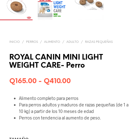
INICIO
/
PERROS
/
ALIMENTO
/
ADULTO
/
RAZAS PEQUEÑAS
ROYAL CANIN MINI LIGHT
WEIGHT CARE- Perro
Rango
Q
165.00
-
Q
410.00
de
Alimento completo para perros
precios:
Para perros adultos y maduros de razas pequeñas (de 1 a
desde
10 kg) a partir de los 10 meses de edad
Perros con tendencia al aumento de peso.
Q165.00
hasta