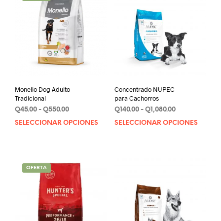
Monello Dog Adulto
Concentrado NUPEC
Tradicional
para Cachorros
Rango
Rango
Q
45.00
-
Q
550.00
Q
140.00
-
Q
1,080.00
de
de
SELECCIONAR OPCIONES
Este
SELECCIONAR OPCIONES
Este
precios:
precios:
producto
prod
desde
desde
tiene
tien
Q45.00
Q140.00
múltiples
múlt
hasta
hasta
variantes.
varia
Q550.00
Q1,080.00
OFERTA
Las
Las
opciones
opci
se
se
pueden
pue
elegir
elegi