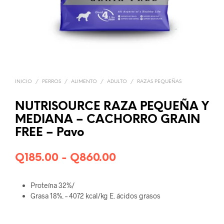
INICIO
/
PERROS
/
ALIMENTO
/
ADULTO
/
RAZAS PEQUEÑAS
NUTRISOURCE RAZA PEQUEÑA Y
MEDIANA – CACHORRO GRAIN
FREE – Pavo
Rango
Q
185.00
-
Q
860.00
de
Proteína 32%/
precios:
Grasa 18%. – 4072 kcal/kg E. ácidos grasos
desde
Q185.00