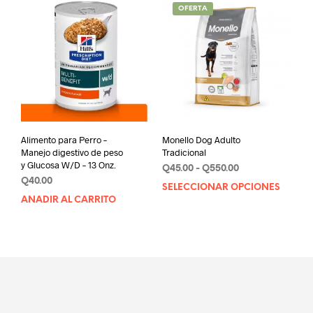
OFERTA
Alimento para Perro –
Monello Dog Adulto
Manejo digestivo de peso
Tradicional
y Glucosa W/D – 13 Onz.
Rango
Q
45.00
-
Q
550.00
Q
40.00
de
SELECCIONAR OPCIONES
Este
precios:
AÑADIR AL CARRITO
prod
desde
tien
Q45.00
múlt
hasta
varia
Q550.00
Las
opci
se
pue