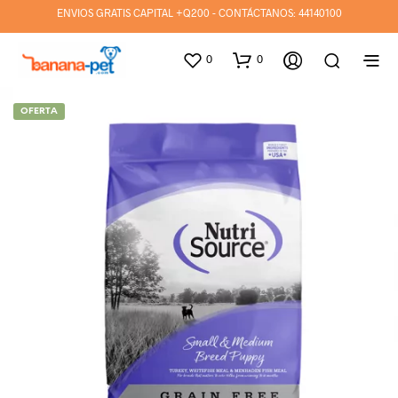
ENVIOS GRATIS CAPITAL +Q200 - CONTÁCTANOS:
44140100
0
0
OFERTA