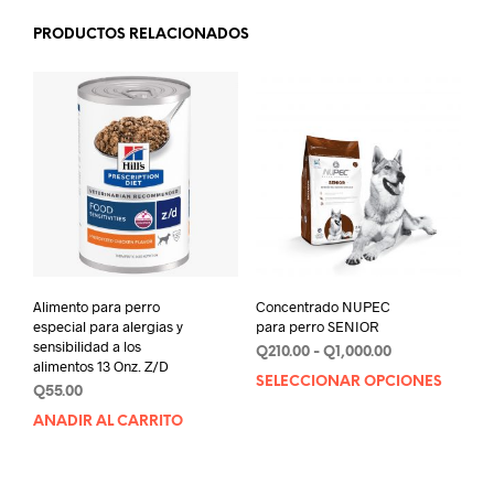
PRODUCTOS RELACIONADOS
Alimento para perro
Concentrado NUPEC
especial para alergias y
para perro SENIOR
sensibilidad a los
Rango
Q
210.00
-
Q
1,000.00
alimentos 13 Onz. Z/D
de
SELECCIONAR OPCIONES
Este
Q
55.00
precios:
prod
desde
AÑADIR AL CARRITO
tien
Q210.00
múlt
hasta
varia
Q1,000.00