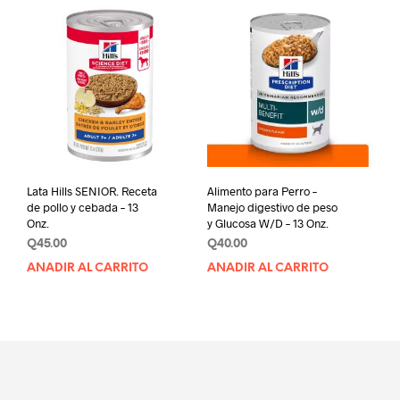
Las
opci
se
pue
elegi
en
la
pági
de
prod
Lata Hills SENIOR. Receta
Alimento para Perro –
de pollo y cebada – 13
Manejo digestivo de peso
Onz.
y Glucosa W/D – 13 Onz.
Q
45.00
Q
40.00
AÑADIR AL CARRITO
AÑADIR AL CARRITO