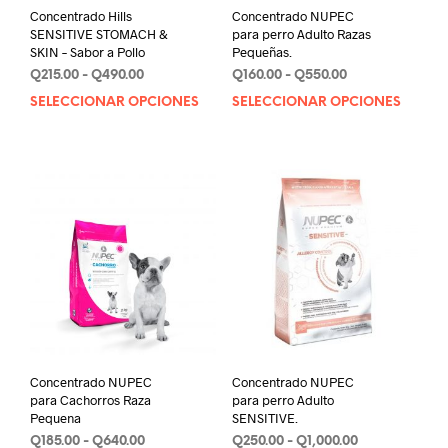
Concentrado Hills
Concentrado NUPEC
SENSITIVE STOMACH &
para perro Adulto Razas
SKIN – Sabor a Pollo
Pequeñas.
Rango
Rango
Q
215.00
-
Q
490.00
Q
160.00
-
Q
550.00
de
de
SELECCIONAR OPCIONES
Este
SELECCIONAR OPCIONES
Este
precios:
precios:
producto
prod
desde
desde
tiene
tien
Q215.00
Q160.00
múltiples
múlt
hasta
hasta
variantes.
varia
Q490.00
Q550.00
Las
Las
opciones
opci
se
se
pueden
pue
elegir
elegi
en
en
la
la
página
pági
de
de
Concentrado NUPEC
Concentrado NUPEC
producto
prod
para Cachorros Raza
para perro Adulto
Pequena
SENSITIVE.
Rango
Rango
Q
185.00
-
Q
640.00
Q
250.00
-
Q
1,000.00