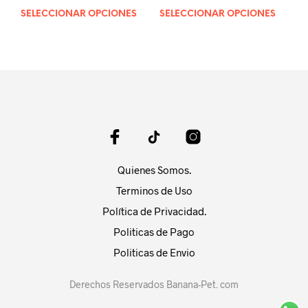
de
de
SELECCIONAR OPCIONES
Este
SELECCIONAR OPCIONES
Este
precios:
precios:
producto
prod
desde
desde
tiene
tien
Q185.00
Q250.00
múltiples
múlt
hasta
hasta
variantes.
varia
Q640.00
Q1,000.00
Las
Las
opciones
opci
se
se
pueden
pue
elegir
elegi
en
en
Quienes Somos.
la
la
página
pági
Terminos de Uso
de
de
Política de Privacidad.
producto
prod
Politicas de Pago
Politicas de Envio
Derechos Reservados Banana-Pet. com