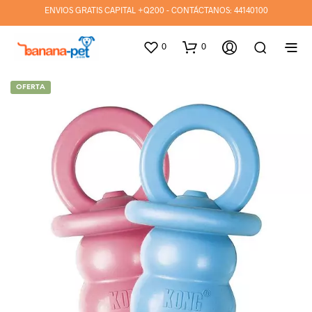
ENVIOS GRATIS CAPITAL +Q200 - CONTÁCTANOS:
44140100
0
0
OFERTA