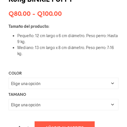
Kong BINKIE PUPPY
Rango
Q
80.00
-
Q
100.00
de
Tamaño del producto:
precios:
Pequeño: 12 cm largo x 6 cm diámetro. Peso perro: Hasta
desde
9 kg.
Mediano: 13 cm largo x 8 cm diámetro. Peso perro: 7-16
Q80.00
kg.
hasta
Q100.00
COLOR
TAMANO