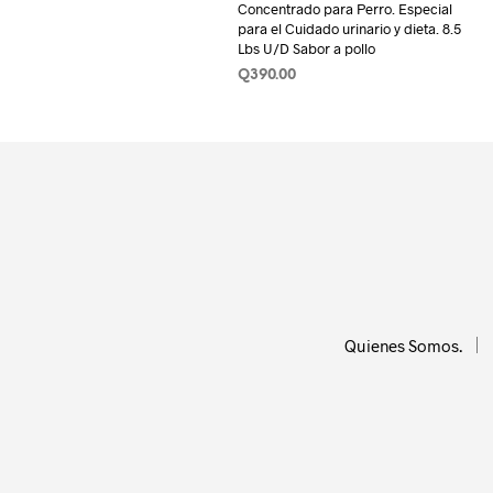
Concentrado para Perro. Especial
para el Cuidado urinario y dieta. 8.5
Lbs U/D Sabor a pollo
Q
390.00
AÑADIR AL CARRITO
Quienes Somos.