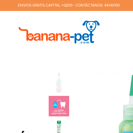
ENVIOS GRATIS CAPITAL +Q200 - CONTÁCTANOS:
44140100