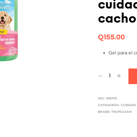
cuida
cacho
Q
155.00
Gel para el 
SKU:
500195
CATEGORÍAS:
CUIDADO 
BRAND:
TROPICLEAN