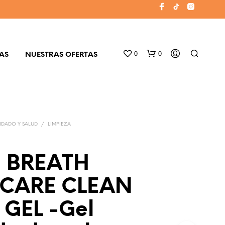
0
0
AS
NUESTRAS OFERTAS
IDADO Y SALUD
/
LIMPIEZA
 BREATH
N
 CARE CLEAN
O
H
A
 GEL -Gel
Y
P