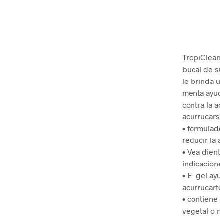
TropiClean
bucal de s
le brinda u
menta ayu
contra la 
acurrucars
• formulad
reducir la
• Vea dien
indicacion
• El gel a
acurrucart
• contiene
vegetal o 