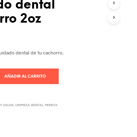
do dental
R
O
rro 2oz
D
U
C
T
O
S
E
cuidado dental de tu cachorro.
N
E
L
C
AÑADIR AL CARRITO
A
R
R
I
T
Y SALUD
,
LIMPIEZA DENTAL
,
PERROS
O
.