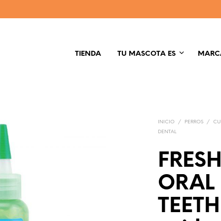
TIENDA
TU MASCOTA ES
MARC
INICIO
/
PERROS
/
CU
DENTAL
FRESH
ORAL
TEETH