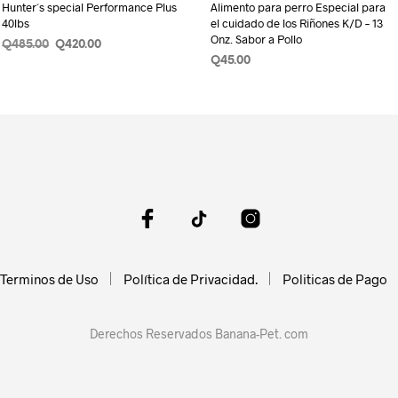
Hunter´s special Performance Plus
Alimento para perro Especial para
40lbs
el cuidado de los Riñones K/D – 13
Onz. Sabor a Pollo
Original
Current
Q
485.00
Q
420.00
price
price
Q
45.00
AÑADIR AL CARRITO
was:
is:
AÑADIR AL CARRITO
Q485.00.
Q420.00.
Terminos de Uso
Política de Privacidad.
Politicas de Pago
Derechos Reservados Banana-Pet. com