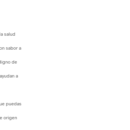
la salud
con sabor a
 digno de
 ayudan a
 que puedas
e origen