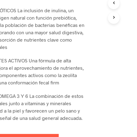
ce
price
R
ICOS La inclusión de inulina, un
O
s:
is:
D
igen natural con función prebiótica,
U
0.00.
Q640.00.
 la población de bacterias benéficas en
C
aborando con una mayor salud digestiva,
T
O
sorción de nutrientes clave como
S
ales
E
N
S ACTIVOS Una fórmula de alta
E
jora el aprovechamiento de nutrientes,
L
C
 componentes activos como la zeolita
A
una conformación fecal firm
R
R
MEGA 3 Y 6 La combinación de estos
I
les junto a vitaminas y minerales
T
O
d a la piel y favorecen un pelo sano y
.
a señal de una salud general adecuada.