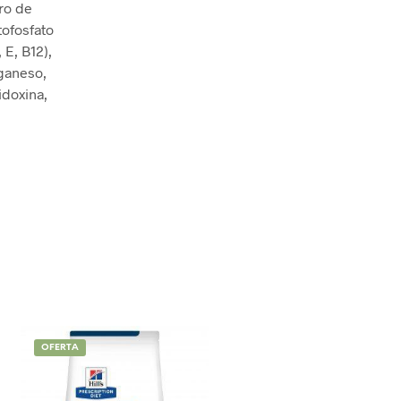
uro de
rtofosfato
 E, B12),
nganeso,
idoxina,
OFERTA