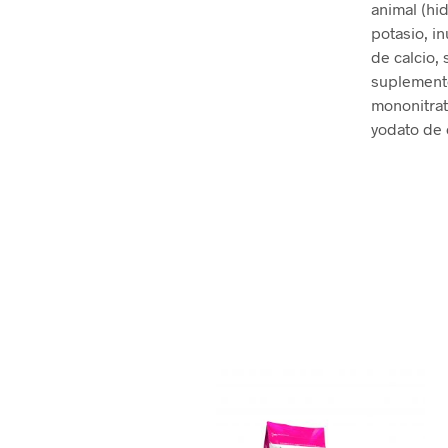
animal (hid
potasio, in
de calcio, 
suplemento
mononitrato
yodato de c