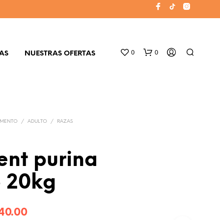
0
0
AS
NUESTRAS OFERTAS
IMENTO
/
ADULTO
/
RAZAS
ent purina
N
o 20kg
O
H
A
Y
ginal
Current
40.00
P