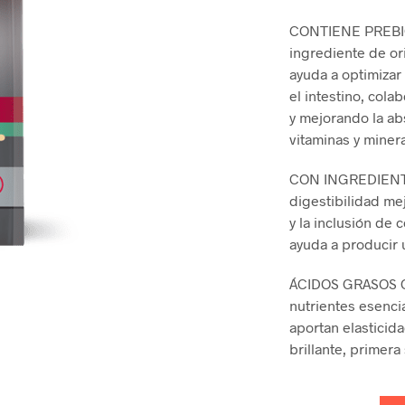
pri
CONTIENE PREBIÓT
wa
ingrediente de or
Q71
ayuda a optimizar
el intestino, col
y mejorando la ab
vitaminas y miner
CON INGREDIENTE
digestibilidad me
y la inclusión de
ayuda a producir 
ÁCIDOS GRASOS O
nutrientes esencia
aportan elasticida
brillante, primer