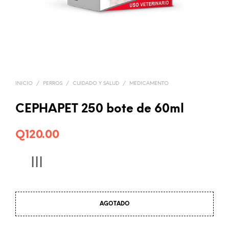
INICIO
/
PERROS
/
CUIDADO Y SALUD
/
MEDICAMENTO
CEPHAPET 250 bote de 60ml
Q
120.00
III
AGOTADO