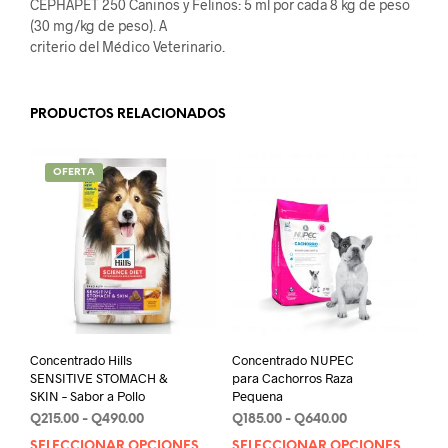
CEPHAPET 250 Caninos y Felinos: 5 ml por cada 8 kg de peso
(30 mg/kg de peso). A
criterio del Médico Veterinario.
PRODUCTOS RELACIONADOS
OFERTA
Concentrado Hills
Concentrado NUPEC
SENSITIVE STOMACH &
para Cachorros Raza
SKIN – Sabor a Pollo
Pequena
Rango
Rango
Q
215.00
-
Q
490.00
Q
185.00
-
Q
640.00
de
de
SELECCIONAR OPCIONES
SELECCIONAR OPCIONES