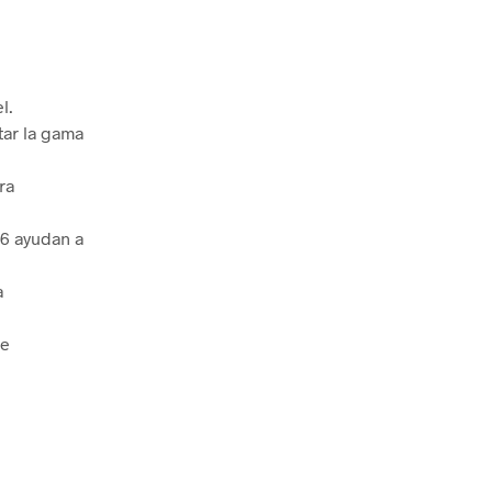
l.
ar la gama
ra
 6 ayudan a
a
de