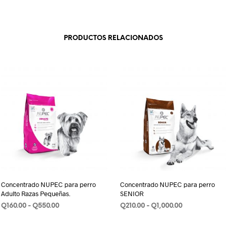
PRODUCTOS RELACIONADOS
Concentrado NUPEC para perro
Concentrado NUPEC para perro
Adulto Razas Pequeñas.
SENIOR
Rango
Rango
Q
160.00
-
Q
550.00
Q
210.00
-
Q
1,000.00
de
de
SELECCIONAR OPCIONES
Este
SELECCIONAR OPCIONES
Este
precios:
precios: