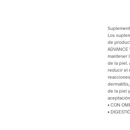
Suplemento
Los suple
de produc
ADVANCE Ve
mantener l
de la piel
reducir el
reacciones 
dermatitis,
de la piel
aceptación
• CON OMEG
• DIGESTIÓ