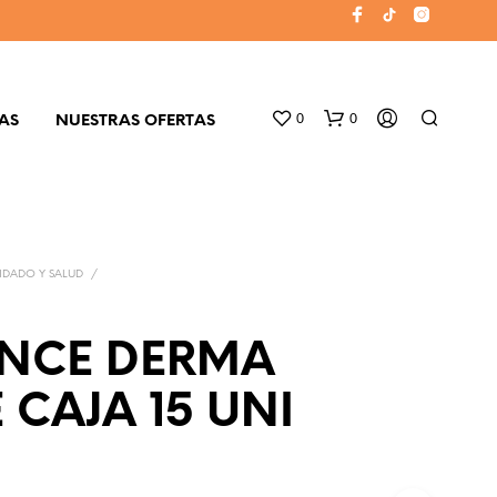
0
0
AS
NUESTRAS OFERTAS
IDADO Y SALUD
/
NCE DERMA
N
 CAJA 15 UNI
O
H
A
Y
P