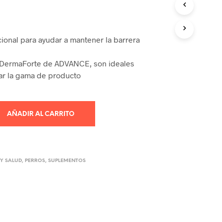
R
O
D
U
ional para ayudar a mantener la barrera
C
T
 DermaForte de ADVANCE, son ideales
O
S
r la gama de producto
E
N
E
L
AÑADIR AL CARRITO
C
A
R
R
I
Y SALUD
,
PERROS
,
SUPLEMENTOS
T
O
.