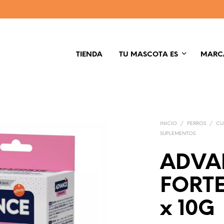
TIENDA
TU MASCOTA ES
MARC
INICIO
/
PERROS
/
CU
SUPLEMENTOS
ADVA
FORTE
x 10G