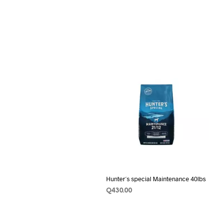
Hunter´s special Maintenance 40lbs
Q
430.00
AÑADIR AL CARRITO