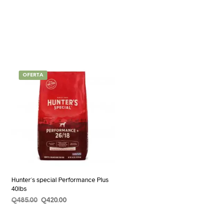
OFERTA
Hunter´s special Performance Plus
40lbs
Original
Current
Q
485.00
Q
420.00
price
price
AÑADIR AL CARRITO
was:
is: