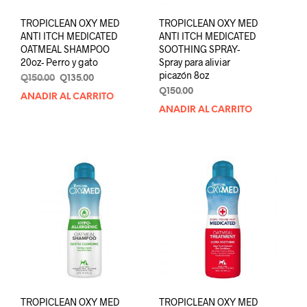
TROPICLEAN OXY MED
TROPICLEAN OXY MED
ANTI ITCH MEDICATED
ANTI ITCH MEDICATED
OATMEAL SHAMPOO
SOOTHING SPRAY-
20oz- Perro y gato
Spray para aliviar
picazón 8oz
Original
Current
Q
150.00
Q
135.00
price
price
Q
150.00
AÑADIR AL CARRITO
was:
is:
AÑADIR AL CARRITO
Q150.00.
Q135.00.
TROPICLEAN OXY MED
TROPICLEAN OXY MED