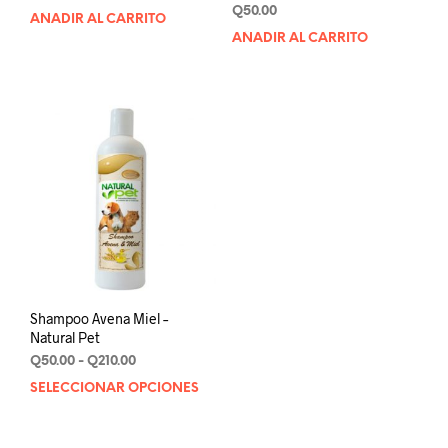
Q
50.00
AÑADIR AL CARRITO
AÑADIR AL CARRITO
Shampoo Avena Miel –
Natural Pet
Rango
Q
50.00
-
Q
210.00
de
SELECCIONAR OPCIONES
Este
precios:
producto
desde
tiene
Q50.00