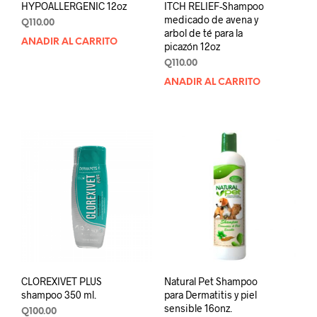
HYPOALLERGENIC 12oz
ITCH RELIEF-Shampoo
medicado de avena y
Q
110.00
arbol de té para la
AÑADIR AL CARRITO
picazón 12oz
Q
110.00
AÑADIR AL CARRITO
CLOREXIVET PLUS
Natural Pet Shampoo
shampoo 350 ml.
para Dermatitis y piel
sensible 16onz.
Q
100.00