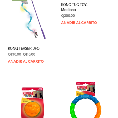
KONG TUG TOY-
Mediano
Q
200.00
AÑADIR AL CARRITO
KONG TEASER UFO
Original
Current
Q
130.00
Q
115.00
price
price
AÑADIR AL CARRITO
was:
is:
Q130.00.
Q115.00.