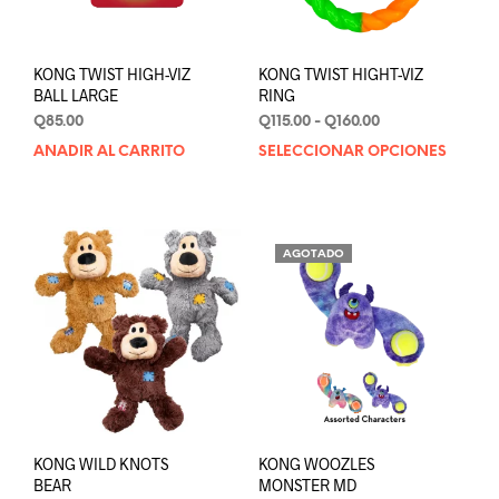
KONG TWIST HIGH-VIZ
KONG TWIST HIGHT-VIZ
BALL LARGE
RING
Rango
Q
85.00
Q
115.00
-
Q
160.00
de
AÑADIR AL CARRITO
SELECCIONAR OPCIONES
Este
precios:
prod
desde
tien
Q115.00
múlt
hasta
varia
Q160.00
AGOTADO
Las
opci
se
pue
elegi
en
la
pági
de
KONG WILD KNOTS
KONG WOOZLES
prod
BEAR
MONSTER MD