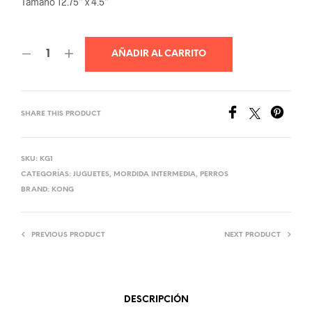
Tamaño 12.75” x 4.5”
AÑADIR AL CARRITO
SHARE THIS PRODUCT
SKU:
KG1
CATEGORÍAS:
JUGUETES
,
MORDIDA INTERMEDIA
,
PERROS
BRAND:
KONG
PREVIOUS PRODUCT
NEXT PRODUCT
DESCRIPCIÓN