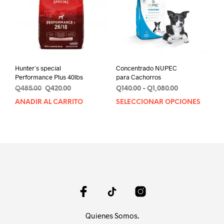
Hunter´s special
Concentrado NUPEC
Performance Plus 40lbs
para Cachorros
Original
Current
Rango
Q
485.00
Q
420.00
Q
140.00
-
Q
1,080.00
price
price
de
AÑADIR AL CARRITO
SELECCIONAR OPCIONES
Este
was:
is:
precios:
prod
Q485.00.
Q420.00.
desde
tien
Q140.00
múlt
hasta
varia
Q1,080.00
Las
opci
se
pue
elegi
en
Quienes Somos.
la