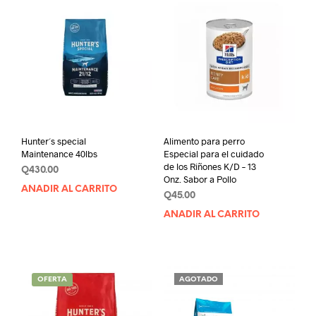
Hunter´s special
Alimento para perro
Maintenance 40lbs
Especial para el cuidado
de los Riñones K/D – 13
Q
430.00
Onz. Sabor a Pollo
AÑADIR AL CARRITO
Q
45.00
AÑADIR AL CARRITO
OFERTA
AGOTADO