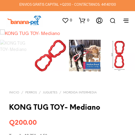
ENVIOS GRATIS CAPITAL +Q200 - CONTÁCTANOS:
44140100
0
0
INICIO
/
PERROS
/
JUGUETES
/
MORDIDA INTERMEDIA
KONG TUG TOY- Mediano
Q
200.00