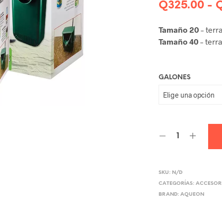
Q
325.00
-
Tamaño 20
– terr
Tamaño 40
– terr
GALONES
SKU:
N/D
CATEGORÍAS:
ACCESOR
BRAND:
AQUEON