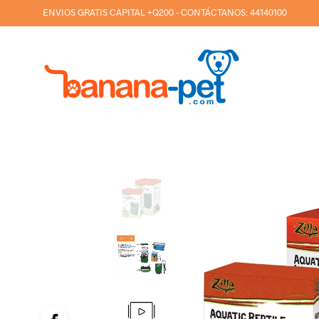
ENVIOS GRATIS CAPITAL +Q200 - CONTÁCTANOS:
44140100