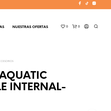
0
0
AS
NUESTRAS OFERTAS
CCESORIOS
 AQUATIC
LE INTERNAL-
N
O
H
A
Y
P