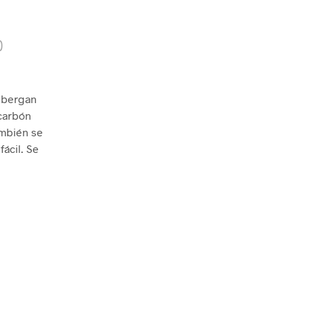
)
albergan
 carbón
ambién se
fácil. Se