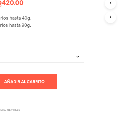
Rango
Q
420.00
R
O
de
D
arios hasta 40g.
U
precios:
arios hasta 90g.
C
desde
T
O
Q325.00
S
E
hasta
N
E
Q420.00
L
C
A
AÑADIR AL CARRITO
R
R
I
T
O
IOS
,
REPTILES
.