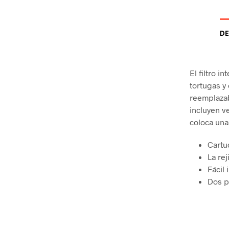
DE
El filtro i
tortugas y
reemplazab
incluyen ve
coloca una 
Cartu
La rej
Fácil 
Dos p