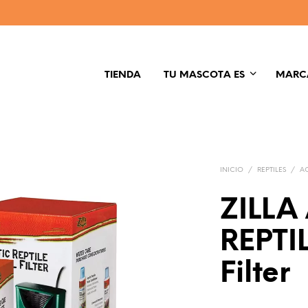
TIENDA
TU MASCOTA ES
MARC
INICIO
/
REPTILES
/
A
ZILLA
REPTI
Filter