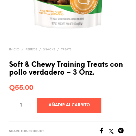
INICIO
/
PERROS
/
SNACKS
/
TREATS
Soft & Chewy Training Treats con
pollo verdadero – 3 Onz.
Q
55.00
AÑADIR AL CARRITO
SHARE THIS PRODUCT