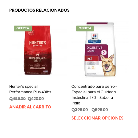
PRODUCTOS RELACIONADOS
OFERTA
OFERTA
Hunter´s special
Concentrado para perro –
Performance Plus 40lbs
Especial para el Cuidado
Instestinal I/D – Sabor a
Original
Current
Q
485.00
Q
420.00
Pollo
price
price
AÑADIR AL CARRITO
Rango
Q
395.00
-
Q
595.00
was:
is:
de
Q485.00.
Q420.00.
SELECCIONAR OPCIONES
Este
precios:
prod
desde
tien
Q395.00