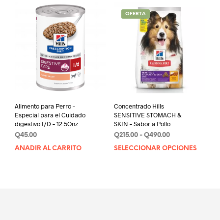
múlt
hasta
varia
Q595.00
OFERTA
Las
opci
se
pue
elegi
en
la
pági
de
Alimento para Perro –
Concentrado Hills
prod
Especial para el Cuidado
SENSITIVE STOMACH &
digestivo I/D – 12.5Onz
SKIN – Sabor a Pollo
Rango
Q
45.00
Q
215.00
-
Q
490.00
de
AÑADIR AL CARRITO
SELECCIONAR OPCIONES
Este
precios:
prod
desde
tien
Q215.00
múlt
hasta
varia
Q490.00
Las
opci