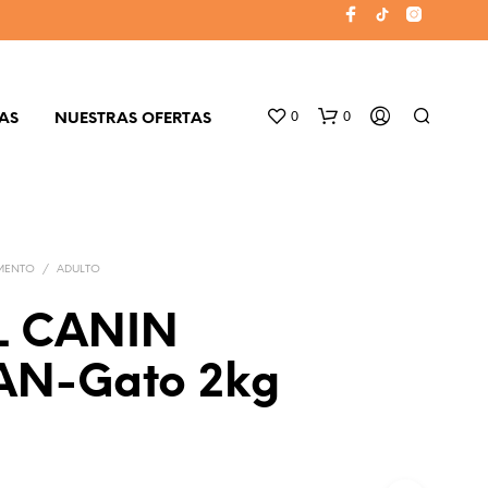
0
0
AS
NUESTRAS OFERTAS
MENTO
/
ADULTO
L CANIN
AN-Gato 2kg
N
O
H
A
Y
P