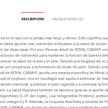
DESCRIPCIÓN
VALORACIONES (0)
sa es la raza con el pelaje más largo y denso. Esto significa qu
ón debe aportar más nutrientes enfocados a la salud de la piel 
ón de otras razas. Por eso, Persian Adult de ROYAL CANIN® con
xclusivo de nutrientes para mantener la función de barrera de
avorecer la salud de la piel y el pelo. Debido a la longitud de su 
as son propensos a la formación de bolas de pelo. Debido a es
ult de ROYAL CANIN®, aporta una mezcla específica de fibras (e
luye el psyllium, rico en mucílago) que ayuda a estimular de ma
tránsito intestinal, a eliminar el pelo ingerido y a controlar la f
elo. La salud digestiva también se favorece gracias al aporte d
igestibles (L.I.P. del inglés, Low Indigestible Proteins), prebió
sos omega 3 y 6. Además, la croqueta diseñada a medida de P
OYAL CANIN®, con forma de almendra y una superficie de cont