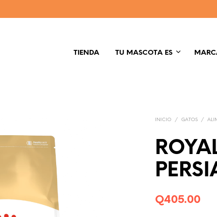
TIENDA
TU MASCOTA ES
MARC
INICIO
/
GATOS
/
ALI
ROYA
PERSI
Q
405.00