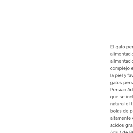
El gato per
alimentaci
alimentaci
complejo e
la piel y f
gatos pers
Persian Ad
que se inc
natural el 
bolas de p
altamente d
ácidos gra
Adult de R