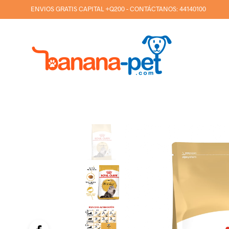
ENVIOS GRATIS CAPITAL +Q200 - CONTÁCTANOS:
44140100