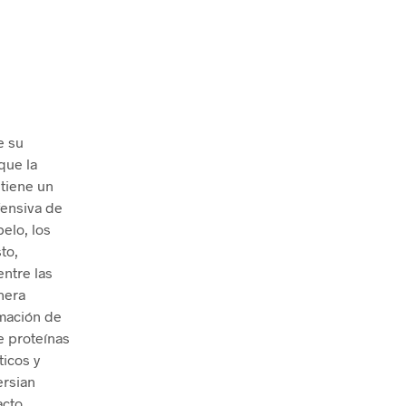
e su
que la
tiene un
fensiva de
pelo, los
to,
ntre las
nera
ormación de
e proteínas
ticos y
ersian
acto