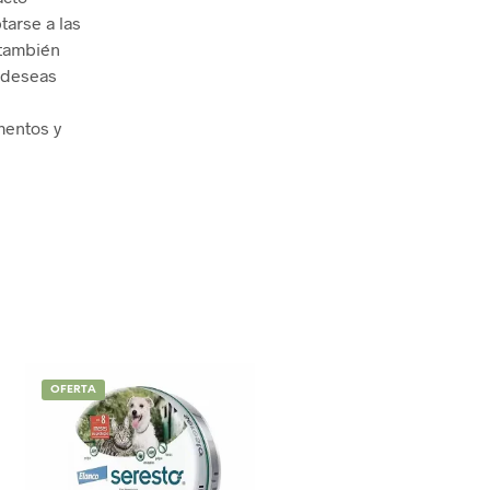
tarse a las
 también
 deseas
mentos y
OFERTA