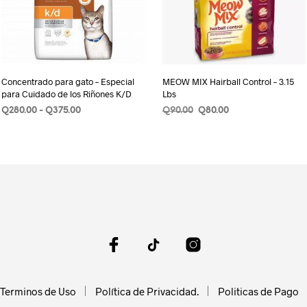
Concentrado para gato – Especial
MEOW MIX Hairball Control – 3.15
para Cuidado de los Riñones K/D
Lbs
Rango
Original
Current
Q
280.00
-
Q
375.00
Q
90.00
Q
80.00
de
price
price
SELECCIONAR OPCIONES
Este
AÑADIR AL CARRITO
precios:
was:
is:
producto
desde
Q90.00.
Q80.00.
Q280.00
tiene
hasta
múltiples
Q375.00
variantes.
Las
opciones
se
pueden
elegir
Terminos de Uso
Política de Privacidad.
Politicas de Pago
en