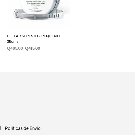
COLLAR SERESTO – PEQUEÑO
38cms
Original
Current
Q
485.00
Q
415.00
price
price
AÑADIR AL CARRITO
was:
is:
Q485.00.
Q415.00.
Politicas de Envio