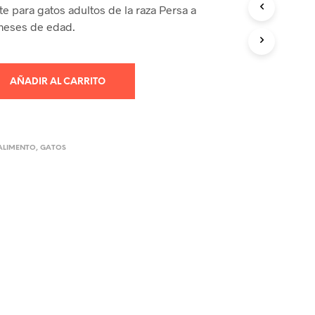
e para gatos adultos de la raza Persa a
R
O
 meses de edad.
D
U
C
T
AÑADIR AL CARRITO
O
S
E
N
E
ALIMENTO
,
GATOS
L
C
A
R
R
I
T
O
.