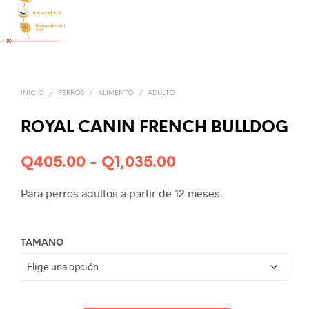
INICIO
/
PERROS
/
ALIMENTO
/
ADULTO
ROYAL CANIN FRENCH BULLDOG
Rango
Q
405.00
-
Q
1,035.00
de
Para perros adultos a partir de 12 meses.
precios:
desde
TAMANO
Q405.00
hasta
Q1,035.00