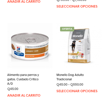
Q
705.00
-
Q
1,100.00
5.00
AÑADIR AL CARRITO
de 5
de
SELECCIONAR OPCIONES
Este
precios:
prod
desde
tien
Q705.00
múlt
hasta
varia
Q1,100.00
OFERTA
Las
opci
se
pue
elegi
en
la
pági
de
Alimento para perros y
Monello Dog Adulto
prod
gatos. Cuidado Critico
Tradicional
A/D
Rango
Q
45.00
-
Q
550.00
Q
45.00
de
SELECCIONAR OPCIONES
Este
precios:
AÑADIR AL CARRITO
prod
desde
tien
Q45.00
múlt
hasta