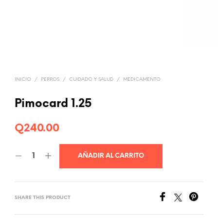
INICIO
/
PERROS
/
CUIDADO Y SALUD
/
MEDICAMENTO
Pimocard 1.25
Q
240.00
AÑADIR AL CARRITO
SHARE THIS PRODUCT