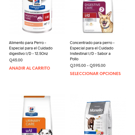
Alimento para Perro –
Concentrado para perro –
Especial para el Cuidado
Especial para el Cuidado
digestivo I/D – 12.5Onz
Instestinal I/D – Sabor a
Pollo
Q
45.00
Rango
Q
395.00
-
Q
595.00
AÑADIR AL CARRITO
de
SELECCIONAR OPCIONES
Este
precios:
prod
desde
tien
Q395.00
múlt
hasta
varia
Q595.00
Las
opci
se
pue
elegi