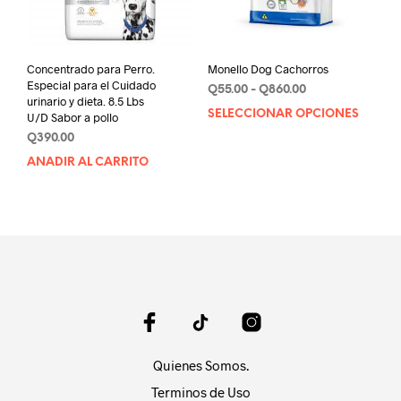
en
la
pági
de
Concentrado para Perro.
Monello Dog Cachorros
prod
Especial para el Cuidado
Rango
Q
55.00
-
Q
860.00
urinario y dieta. 8.5 Lbs
de
SELECCIONAR OPCIONES
Este
U/D Sabor a pollo
precios:
prod
Q
390.00
desde
tien
Q55.00
AÑADIR AL CARRITO
múlt
hasta
varia
Q860.00
Las
opci
se
pue
elegi
en
la
pági
de
Quienes Somos.
prod
Terminos de Uso