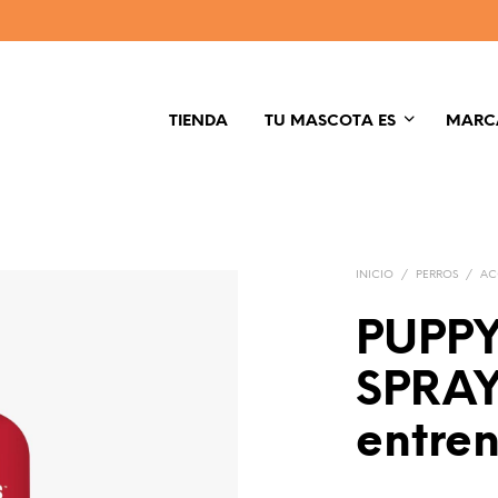
TIENDA
TU MASCOTA ES
MARC
INICIO
/
PERROS
/
AC
PUPPY
SPRAY
entre