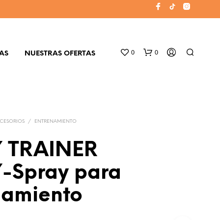
0
0
AS
NUESTRAS OFERTAS
CESORIOS
/
ENTRENAMIENTO
 TRAINER
-Spray para
N
O
namiento
H
A
Y
P