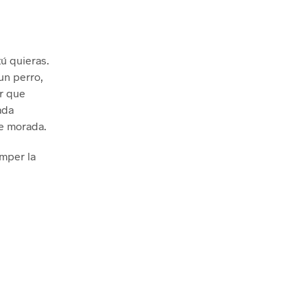
e
tú quieras.
un perro,
ar que
ada
e morada.
omper la