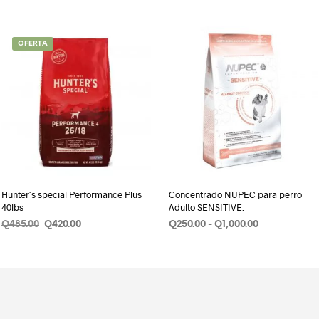
OFERTA
Hunter´s special Performance Plus
Concentrado NUPEC para perro
40lbs
Adulto SENSITIVE.
Original
Current
Rango
Q
485.00
Q
420.00
Q
250.00
-
Q
1,000.00
price
price
de
AÑADIR AL CARRITO
SELECCIONAR OPCIONES
Este
was:
is:
precios:
produ
Q485.00.
Q420.00.
desde
Q250.00
tiene
hasta
múlti
Q1,000.00
varian