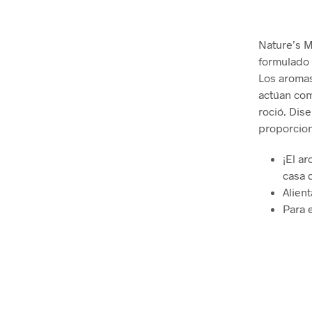
Nature’s M
formulado 
Los aromas
actúan com
roció. Dis
proporcion
¡El a
casa 
Alien
Para e