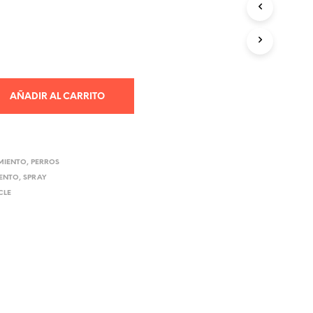
R
O
D
U
C
T
O
AÑADIR AL CARRITO
S
E
N
E
L
MIENTO
,
PERROS
C
ENTO
,
SPRAY
A
CLE
R
R
I
T
O
.