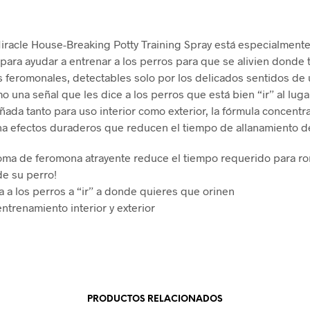
iracle House-Breaking Potty Training Spray está especialment
para ayudar a entrenar a los perros para que se alivien donde 
 feromonales, detectables solo por los delicados sentidos de 
o una señal que les dice a los perros que está bien “ir” al lug
eñada tanto para uso interior como exterior, la fórmula concentr
a efectos duraderos que reducen el tiempo de allanamiento d
roma de feromona atrayente reduce el tiempo requerido para r
de su perro!
ta a los perros a “ir” a donde quieres que orinen
ntrenamiento interior y exterior
PRODUCTOS RELACIONADOS