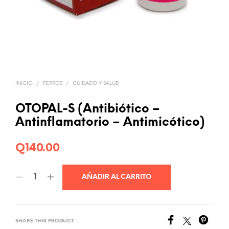
INICIO
/
PERROS
/
CUIDADO Y SALUD
OTOPAL-S (Antibiótico –
Antinflamatorio – Antimicótico)
Q
140.00
AÑADIR AL CARRITO
SHARE THIS PRODUCT