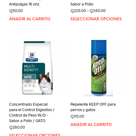
Antipulgas 16 onz.
Sabor a Pollo
Rango
Q
50.00
Q
225.00
-
Q
380.00
de
AÑADIR AL CARRITO
SELECCIONAR OPCIONES
Este
precios:
prod
desde
tien
Q225.00
múlt
hasta
varia
Q380.00
Las
opci
se
pue
elegi
en
la
pági
de
Concentrado Especial
Repelente KEEP OFF para
prod
para el Control Digestivo /
perros y gatos
Control de Peso W/D –
Q
95.00
Sabor a Pollo / GATO
AÑADIR AL CARRITO
Q
280.00
SELECCIONAR OPCIONES