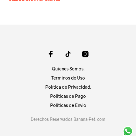
Este
producto
tiene
múltiples
variantes.
Las
opciones
se
pueden
elegir
en
Quienes Somos.
la
página
Terminos de Uso
de
Política de Privacidad.
producto
Politicas de Pago
Politicas de Envio
Derechos Reservados Banana-Pet. com