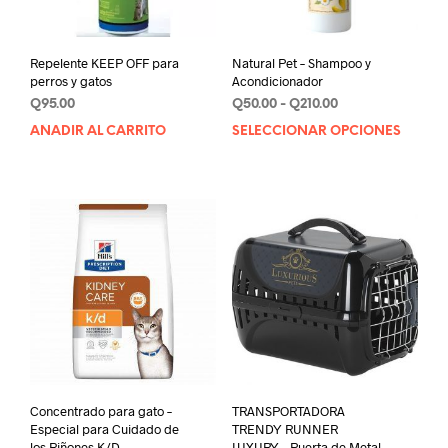
Repelente KEEP OFF para
Natural Pet – Shampoo y
perros y gatos
Acondicionador
Rango
Q
95.00
Q
50.00
-
Q
210.00
de
AÑADIR AL CARRITO
SELECCIONAR OPCIONES
Este
precios:
prod
desde
tien
Q50.00
múlt
hasta
varia
Q210.00
Las
opci
se
pue
elegi
en
la
pági
de
Concentrado para gato –
TRANSPORTADORA
prod
Especial para Cuidado de
TRENDY RUNNER
los Riñones K/D
LUXURY – Puerta de Metal