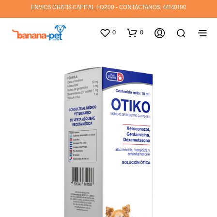
ENVIOS GRATIS CAPITAL +Q200 - CONTÁCTANOS:
44140100
0
0