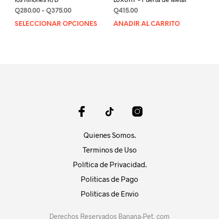
Rango
Q
280.00
-
Q
375.00
Q
415.00
de
SELECCIONAR OPCIONES
Este
AÑADIR AL CARRITO
precios:
producto
desde
tiene
Q280.00
múltiples
hasta
variantes.
Q375.00
Las
opciones
se
pueden
elegir
en
Quienes Somos.
la
página
Terminos de Uso
de
Política de Privacidad.
producto
Politicas de Pago
Politicas de Envio
Derechos Reservados Banana-Pet. com