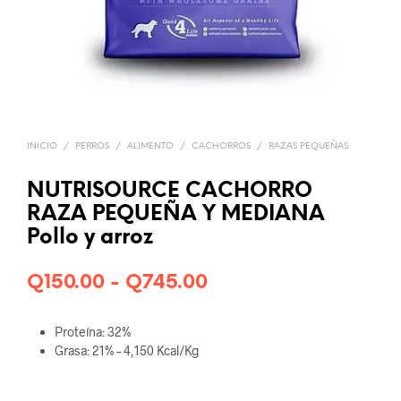
INICIO
/
PERROS
/
ALIMENTO
/
CACHORROS
/
RAZAS PEQUEÑAS
NUTRISOURCE CACHORRO
RAZA PEQUEÑA Y MEDIANA
Pollo y arroz
Rango
Q
150.00
-
Q
745.00
de
Proteína: 32%
precios:
Grasa: 21% – 4,150 Kcal/Kg
desde
Q150.00