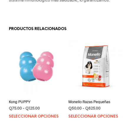
PRODUCTOS RELACIONADOS
Kong PUPPY
Monello Razas Pequeñas
Rango
Rango
Q
75.00
-
Q
125.00
Q
50.00
-
Q
825.00
de
de
SELECCIONAR OPCIONES
Este
SELECCIONAR OPCIONES
Este
precios:
precios:
producto
prod
desde
desde
tiene
tien
Q75.00
Q50.00