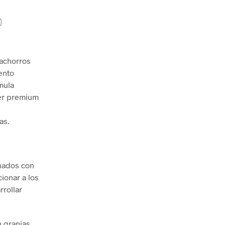
)
achorros
ento
mula
per premium
as.
inados con
ionar a los
rrollar
 granjas.