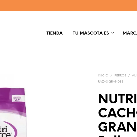
TIENDA
TU MASCOTA ES
MARC
INICIO
/
PERROS
/
AL
RAZAS GRANDES
NUTR
CACH
GRAND