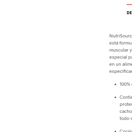
DE
NutriSour
está formu
muscular y
especial p
en un alim
específica
100% 
Conti
prote
cacho
todo 
Cocin