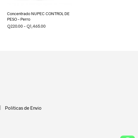
Concentrado NUPEC CONTROL DE
PESO – Perro
Rango
Q
220.00
-
Q
1,465.00
de
SELECCIONAR OPCIONES
Este
precios:
producto
desde
Q220.00
tiene
hasta
múltiples
Q1,465.00
variantes.
Las
opciones
se
pueden
elegir
Politicas de Envio
en
la
página
de