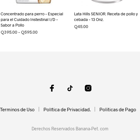
Concentrado para perro – Especial
Lata Hills SENIOR. Receta de pollo y
para el Cuidado Instestinal I/D –
cebada – 13 Onz.
Sabor a Pollo
Q
45.00
Rango
Q
395.00
-
Q
595.00
AÑADIR AL CARRITO
de
SELECCIONAR OPCIONES
Este
o
precios:
producto
desde
Q395.00
tiene
s
hasta
múltiples
.
Q595.00
variantes.
Las
s
opciones
se
pueden
Terminos de Uso
Política de Privacidad.
elegir
Politicas de Pago
en
la
Derechos Reservados Banana-Pet. com
página
de