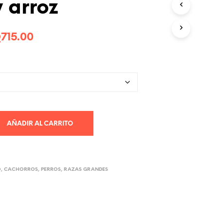
y arroz
R
O
D
U
Rango
Q
715.00
C
de
T
O
precios:
S
E
desde
N
E
Q145.00
L
hasta
C
AÑADIR AL CARRITO
A
Q715.00
R
R
I
T
O
,
CACHORROS
,
PERROS
,
RAZAS GRANDES
O
.