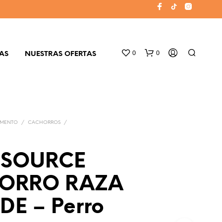
0
0
AS
NUESTRAS OFERTAS
IMENTO
/
CACHORROS
/
ISOURCE
N
ORRO RAZA
O
H
A
E – Perro
Y
P