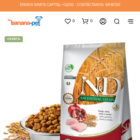
ENVIOS GRATIS CAPITAL +Q200 - CONTÁCTANOS:
44140100
0
0
OFERTA