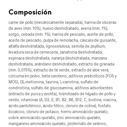
Composición
carne de pollo (mecánicamente separada), harina de vísceras
de aves (mín. 10%), huevo deshidratado, avena (mín. 1%),
sorgo, cebada (mín. 1%), harina de pescado, aceite de pollo,
aceite de pescado, pulpa de remolacha, cáscara de guisante,
alfalfa deshidratada, lignocelulosa, semilla de psyllium,
levadura seca de cervecería, zanahoria deshidratada,
espinaca deshidratada, naranja deshidratada, manzana
deshidratada, arándano deshidratado, extracto de granada
(mín. 0,075%), extracto de té verde, extracto de aloe vera,
cúrcuma en polvo, beta caroteno, aditivos prebióticos (FOS y
MOS), DL-metionina, taurina, L-carnitina, sulfato de
condroitina, sulfato de glucosamina, aditivos adsorbentes
(extracto de yucca y zeolita), hidrolizado de hígado de pollo y
cerdo, vitaminas (A, D3, E, B1, B2, B6, B12, C, biotina, niacina,
ácido pantoténico, ácido fólico, cloruro de colina), fosfato
bicalcico, cloruro de potasio, hierro aminoácido quelato,
cobre aminoácido quelato, zinc aminoácido quelato,
manganeso aminoácido quelato, proteinato de selenio,