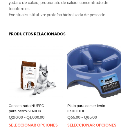
yodato de calcio, propionato de calcio, concentrado de
tocoferoles.
Eventual sustitutivo: proteína hidrolizada de pescado
PRODUCTOS RELACIONADOS
Concentrado NUPEC
Plato para comer lento –
para perro SENIOR
SKID STOP
Rango
Rango
Q
210.00
-
Q
1,000.00
Q
65.00
-
Q
85.00
de
de
SELECCIONAR OPCIONES
Este
SELECCIONAR OPCIONES
Este
precios:
precios: