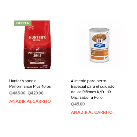
producto
prod
desde
desde
tiene
tien
Q210.00
Q65.00
múltiples
múlt
hasta
hasta
variantes.
varia
Q1,000.00
Q85.00
OFERTA
Las
Las
opciones
opci
se
se
pueden
pue
elegir
elegi
en
en
la
la
página
pági
de
de
Hunter´s special
Alimento para perro
producto
prod
Performance Plus 40lbs
Especial para el cuidado
de los Riñones K/D – 13
Original
Current
Q
485.00
Q
420.00
Onz. Sabor a Pollo
price
price
AÑADIR AL CARRITO
Q
45.00
was:
is:
Q485.00.
Q420.00.
AÑADIR AL CARRITO