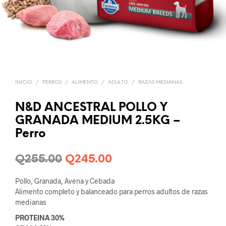
INICIO
/
PERROS
/
ALIMENTO
/
ADULTO
/
RAZAS MEDIANAS
N&D ANCESTRAL POLLO Y
GRANADA MEDIUM 2.5KG –
Perro
Original
Current
Q
255.00
Q
245.00
price
price
Pollo, Granada, Avena y Cebada
was:
is:
Alimento completo y balanceado para perros adultos de razas
medianas
Q255.00.
Q245.00.
PROTEINA 30%