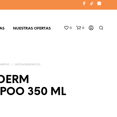
0
0
AS
NUESTRAS OFERTAS
AMPOO
/
HIPOALERGENICOS
DERM
POO 350 ML
N
O
H
A
Y
P