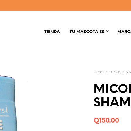
TIENDA
TU MASCOTA ES
MARC
INICIO
/
PERROS
/
SH
MICO
SHAM
Q
150.00