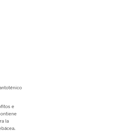
antoténico
fitos e
Contiene
a la
sebácea.