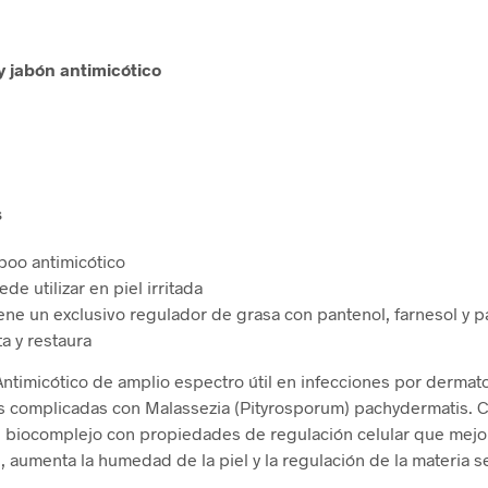
 jabón antimicótico
s
oo antimicótico
de utilizar en piel irritada
ene un exclusivo regulador de grasa con pantenol, farnesol y p
a y restaura
timicótico de amplio espectro útil en infecciones por dermato
s complicadas con Malassezia (Pityrosporum) pachydermatis. 
biocomplejo con propiedades de regulación celular que mejor
d, aumenta la humedad de la piel y la regulación de la materia 