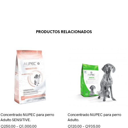
PRODUCTOS RELACIONADOS
Concentrado NUPEC para perro
Concentrado NUPEC para perro
Adulto SENSITIVE.
Adulto.
Rango
Rango
Q
250.00
-
Q
1,000.00
Q
120.00
-
Q
935.00