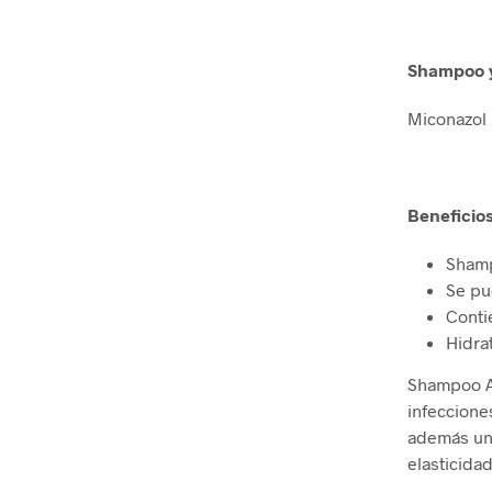
Shampoo y
Miconazol
Beneficio
Shamp
Se pue
Conti
Hidrat
Shampoo An
infeccione
además un 
elasticida