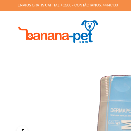
ENVIOS GRATIS CAPITAL +Q200 - CONTÁCTANOS:
44140100