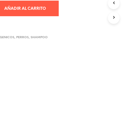
R
AÑADIR AL CARRITO
O
D
U
C
T
RGENICOS
,
PERROS
,
SHAMPOO
O
S
E
N
E
L
C
A
R
R
I
T
O
.