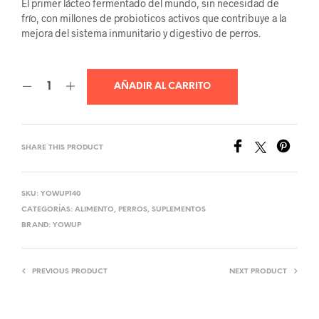
El primer lácteo fermentado del mundo, sin necesidad de
was:
is:
frío, con millones de probioticos activos que contribuye a la
mejora del sistema inmunitario y digestivo de perros.
Q45.00.
Q38.00.
AÑADIR AL CARRITO
SHARE THIS PRODUCT
SKU:
YOWUP140
CATEGORÍAS:
ALIMENTO
,
PERROS
,
SUPLEMENTOS
BRAND:
YOWUP
PREVIOUS PRODUCT
NEXT PRODUCT