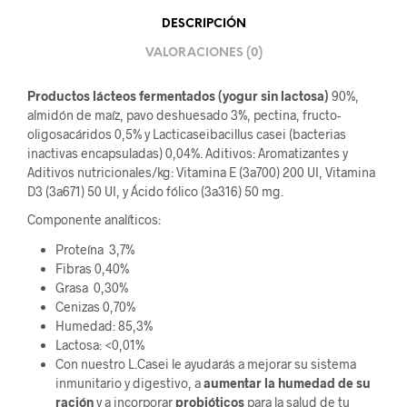
DESCRIPCIÓN
VALORACIONES (0)
Productos lácteos fermentados (yogur sin lactosa)
90%,
almidón de maíz, pavo deshuesado 3%, pectina, fructo-
oligosacáridos 0,5% y Lacticaseibacillus casei (bacterias
inactivas encapsuladas) 0,04%. Aditivos: Aromatizantes y
Aditivos nutricionales/kg: Vitamina E (3a700) 200 UI, Vitamina
D3 (3a671) 50 UI, y Ácido fólico (3a316) 50 mg.
Componente analíticos:
Proteína 3,7%
Fibras 0,40%
Grasa 0,30%
Cenizas 0,70%
Humedad: 85,3%
Lactosa: <0,01%
Con nuestro L.Casei le ayudarás a mejorar su sistema
inmunitario y digestivo, a
aumentar la humedad de su
ración
y a incorporar
probióticos
para la salud de tu