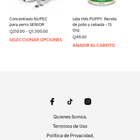
Concentrado NUPEC
Lata Hills PUPPY. Receta
para perro SENIOR
de pollo y cebada – 13
Onz.
Rango
Q
210.00
-
Q
1,000.00
de
Q
45.00
SELECCIONAR OPCIONES
Este
precios:
AÑADIR AL CARRITO
producto
desde
tiene
Q210.00
múltiples
hasta
variantes.
Q1,000.00
Las
opciones
se
pueden
elegir
en
la
Quienes Somos.
página
Terminos de Uso
de
producto
Política de Privacidad.