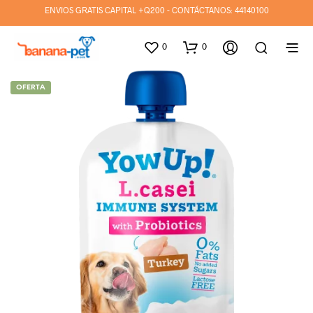
ENVIOS GRATIS CAPITAL +Q200 - CONTÁCTANOS:
44140100
0
0
OFERTA