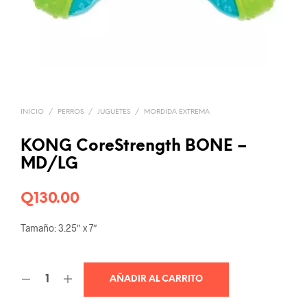
INICIO
/
PERROS
/
JUGUETES
/
MORDIDA EXTREMA
KONG CoreStrength BONE –
MD/LG
Q
130.00
Tamaño: 3.25″ x 7″
AÑADIR AL CARRITO