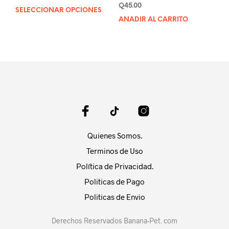
de
Q
45.00
SELECCIONAR OPCIONES
Este
precios:
AÑADIR AL CARRITO
producto
desde
tiene
Q65.00
múltiples
hasta
variantes.
Q85.00
Las
opciones
se
pueden
elegir
en
la
Quienes Somos.
página
Terminos de Uso
de
producto
Política de Privacidad.
Politicas de Pago
Politicas de Envio
Derechos Reservados Banana-Pet. com