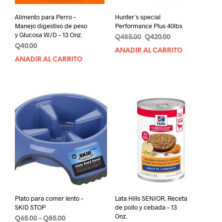
Alimento para Perro –
Hunter´s special
Manejo digestivo de peso
Performance Plus 40lbs
y Glucosa W/D – 13 Onz.
Original
Current
Q
485.00
Q
420.00
Q
40.00
price
price
AÑADIR AL CARRITO
was:
is:
AÑADIR AL CARRITO
Q485.00.
Q420.00.
Plato para comer lento –
Lata Hills SENIOR. Receta
SKID STOP
de pollo y cebada – 13
Onz.
Rango
Q
65.00
-
Q
85.00