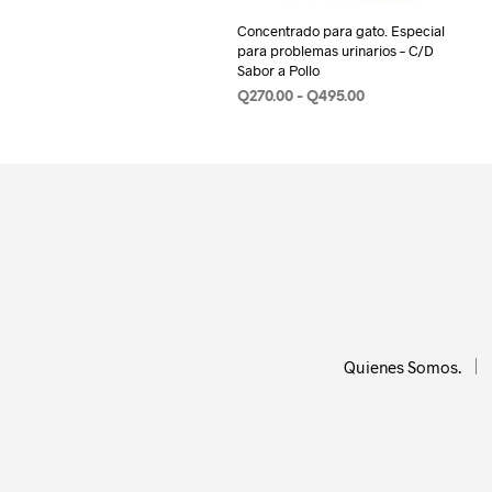
Concentrado para gato. Especial
para problemas urinarios – C/D
Sabor a Pollo
Rango
Q
270.00
-
Q
495.00
de
SELECCIONAR OPCIONES
Este
precios:
product
desde
Q270.00
tiene
hasta
múltiple
Q495.00
variantes
Las
opcione
se
pueden
Quienes Somos.
elegir
en
la
página
de