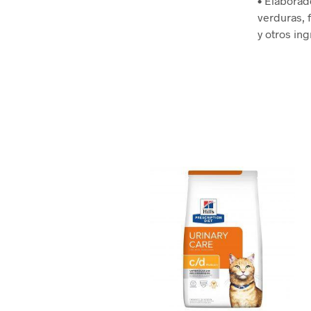
• Elaborad
verduras, 
y otros in