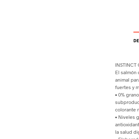
DE
INSTINCT 
El salmón 
animal par
fuertes y 
• 0% grano.
subproduc
colorante n
• Niveles 
antioxidan
la salud d