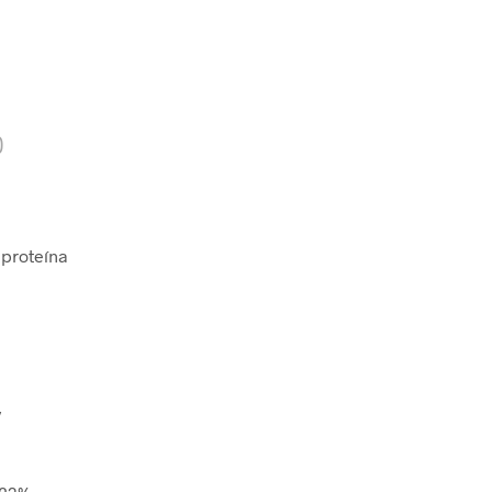
)
 proteína
y