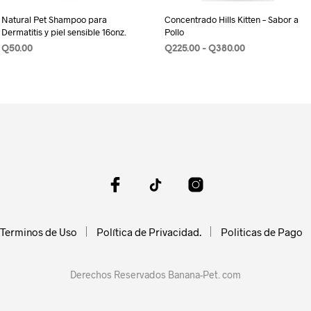
Natural Pet Shampoo para
Concentrado Hills Kitten – Sabor a
Dermatitis y piel sensible 16onz.
Pollo
Rango
Q
50.00
Q
225.00
-
Q
380.00
de
AÑADIR AL CARRITO
SELECCIONAR OPCIONES
Este
precios:
produ
desde
o
Q225.00
tiene
hasta
múlti
Q380.00
s
varian
.
Las
opcio
s
se
pued
elegir
Terminos de Uso
Política de Privacidad.
Politicas de Pago
en
la
págin
Derechos Reservados Banana-Pet. com
de
produ