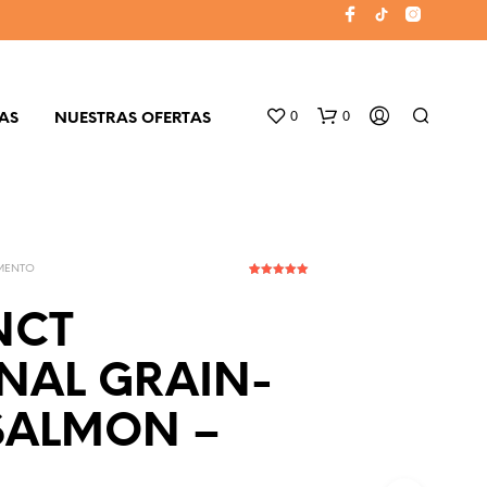
0
0
AS
NUESTRAS OFERTAS
MENTO
2
Valorado
5.00
sobre
5 basado
NCT
en
puntuacione
s de
clientes
NAL GRAIN-
N
O
SALMON –
H
A
Y
P