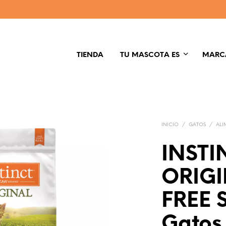
TIENDA
TU MASCOTA ES
MARC
INICIO
/
GATOS
/
ALI
INSTI
ORIGI
FREE 
Gatos