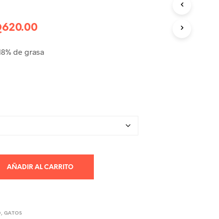
R
O
D
Rango
Q
620.00
U
de
C
18% de grasa
T
precios:
O
S
desde
E
Q370.00
N
E
hasta
L
C
Q620.00
A
R
R
I
T
AÑADIR AL CARRITO
O
.
O
,
GATOS