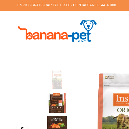
ENVIOS GRATIS CAPITAL +Q200 - CONTÁCTANOS:
44140100