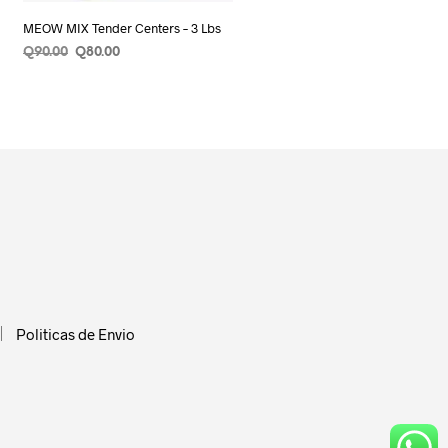
MEOW MIX Tender Centers – 3 Lbs
Original
Current
Q
90.00
Q
80.00
price
price
AÑADIR AL CARRITO
was:
is:
Q90.00.
Q80.00.
cto
ples
tes.
nes
en
Politicas de Envio
a
cto