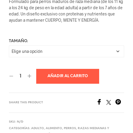
Formulado para perros maduros de raza mediana (de los 11 kg
precios:
a los 24 kg de peso en la edad adulta) a partir de los 7 años de
edad. Un diseño exclusivo con proteínas y nutrientes que
desde
ayudan a mantener CUERPO, MENTE Y ENERGÍA.
Q240.00
hasta
TAMAÑO.
Q945.00
AÑADIR AL CARRITO
SHARE THIS PRODUCT
SKU:
N/D
CATEGORÍAS:
ADULTO
,
ALIMENTO
,
PERROS
,
RAZAS MEDIANAS Y