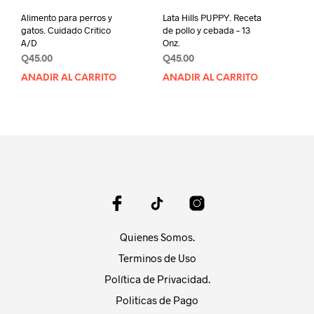
de
Alimento para perros y
Lata Hills PUPPY. Receta
producto
gatos. Cuidado Critico
de pollo y cebada – 13
A/D
Onz.
Q
45.00
Q
45.00
AÑADIR AL CARRITO
AÑADIR AL CARRITO
Quienes Somos.
Terminos de Uso
Política de Privacidad.
Politicas de Pago