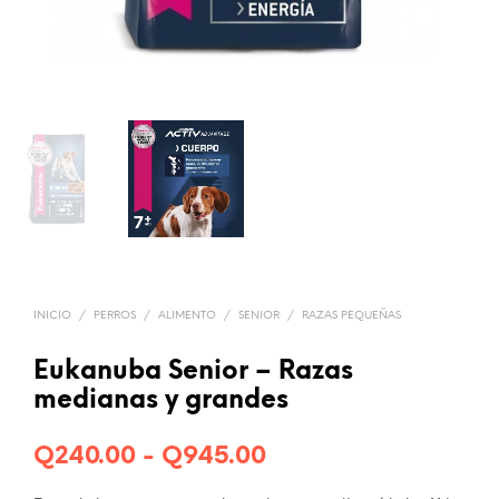
INICIO
/
PERROS
/
ALIMENTO
/
SENIOR
/
RAZAS PEQUEÑAS
Eukanuba Senior – Razas
medianas y grandes
Rango
Q
240.00
-
Q
945.00
de