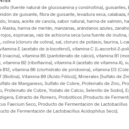
NTES
pollo (fuente natural de glucosamina y condroitina), guisantes, 
lmidón de guisante, fibra de guisante, levadura seca, calabaza,
do, linaza, aceite de canola, sabor natural, harina de salmón, h
 Alaska, harina de merlán, manzanas, arándanos azules, zanaho
rojos, espinacas, raíz de achicoria seca (una fuente de inulina,
, colina (cloruro de colina), sal, cloruro de potasio, taurina, L-ca
vitamina E (acetato de α-tocoferol), vitamina C (L-ascorbil-2-poli
 (niacina), vitamina B5 (pantotenato de calcio), vitamina B1 (mo
, vitamina B2 (riboflavina), vitamina A (acetato de vitamina A),
 B12, vitamina B6 (clorhidrato de piridoxina), vitamina D3 (Colec
 (Biotina), Vitamina B9 (Ácido Fólico)], Minerales [Sulfato de Zin
ulfato de Manganeso, Sulfato de Cobre, Proteinato de Zinc, Pro
 Proteinato de Cobre, Yodato de Calcio, Selenito de Sodio], E
digera, Extracto de Romero, Probióticos [Producto de Ferment
us Faecium Seco, Producto de Fermentación de Lactobacillus
ucto de Fermentación de Lactobacillus Acidophilus Seco].