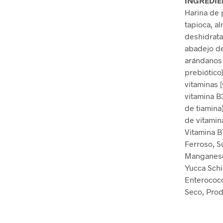
INGREDIE
Harina de 
tapioca, a
deshidrata
abadejo de
arándanos 
prebiótico)
vitaminas [
vitamina B3
de tiamina)
de vitamina
Vitamina B7
Ferroso, S
Manganeso,
Yucca Schi
Enterococc
Seco, Prod