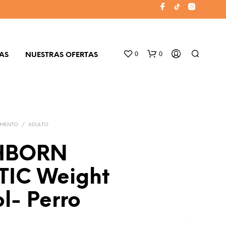
0
0
AS
NUESTRAS OFERTAS
IMENTO
/
ADULTO
HBORN
TIC Weight
N
O
l- Perro
H
A
Y
P