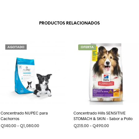
PRODUCTOS RELACIONADOS
AGOTADO
OFERTA
Concentrado NUPEC para
Concentrado Hills SENSITIVE
Cachorros
STOMACH & SKIN – Sabor a Pollo
Rango
Rango
Q
140.00
-
Q
1,080.00
Q
215.00
-
Q
490.00
de
de
SELECCIONAR OPCIONES
Este
SELECCIONAR OPCIONES
Este
precios:
precios: