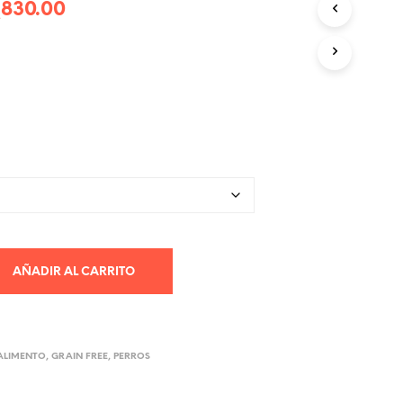
Rango
Q
830.00
R
O
de
D
U
precios:
C
desde
T
O
Q215.00
S
E
hasta
N
E
Q830.00
L
C
A
R
R
AÑADIR AL CARRITO
I
T
O
.
ALIMENTO
,
GRAIN FREE
,
PERROS