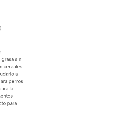
)
e
 grasa sin
in cereales
yudarlo a
para perros
ara la
mentos
cto para