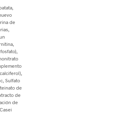
batata,
 huevo
arina de
rias,
 un
rnitina,
fosfato),
nonitrato
 suplemento
alciferol),
c, Sulfato
teinato de
xtracto de
ación de
 Casei