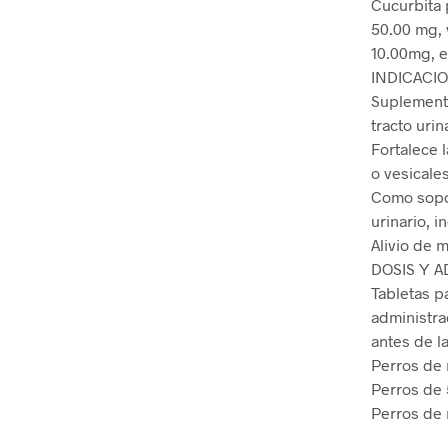
Cucurbita 
50.00 mg, 
10.00mg, ex
INDICACI
Suplemento
tracto urin
Fortalece 
o vesicales
Como sopor
urinario, i
Alivio de 
DOSIS Y A
Tabletas p
administr
antes de l
Perros de 
Perros de 5
Perros de 