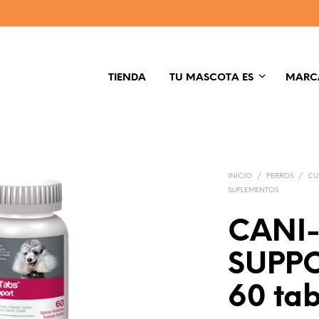
TIENDA
TU MASCOTA ES
MARC
INICIO
/
PERROS
/
CU
SUPLEMENTOS
CANI-
SUPP
60 tab