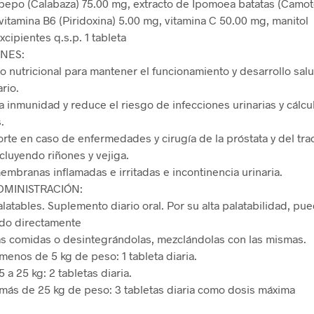
pepo (Calabaza) 75.00 mg, extracto de Ipomoea batatas (Camot
vitamina B6 (Piridoxina) 5.00 mg, vitamina C 50.00 mg, manitol
cipientes q.s.p. 1 tableta
ONES:
 nutricional para mantener el funcionamiento y desarrollo sal
ario.
la inmunidad y reduce el riesgo de infecciones urinarias y cálcu
.
te en caso de enfermedades y cirugía de la próstata y del trac
ncluyendo riñones y vejiga.
membranas inflamadas e irritadas e incontinencia urinaria.
DMINISTRACIÓN:
alatables. Suplemento diario oral. Por su alta palatabilidad, pu
ado directamente
as comidas o desintegrándolas, mezclándolas con las mismas.
menos de 5 kg de peso: 1 tableta diaria.
 a 25 kg: 2 tabletas diaria.
más de 25 kg de peso: 3 tabletas diaria como dosis máxima