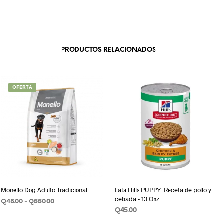
PRODUCTOS RELACIONADOS
OFERTA
Monello Dog Adulto Tradicional
Lata Hills PUPPY. Receta de pollo y
cebada – 13 Onz.
Rango
Q
45.00
-
Q
550.00
de
Q
45.00
SELECCIONAR OPCIONES
Este