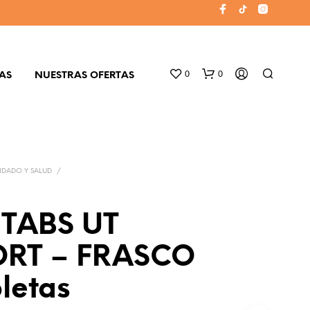
0
0
AS
NUESTRAS OFERTAS
IDADO Y SALUD
/
TABS UT
N
ORT – FRASCO
O
H
A
letas
Y
P