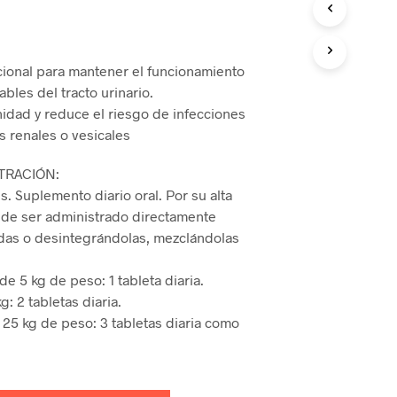
R
O
D
U
ional para mantener el funcionamiento
C
ables del tracto urinario.
T
nidad y reduce el riesgo de infecciones
O
S
os renales o vesicales
E
N
TRACIÓN:
E
s. Suplemento diario oral. Por su alta
L
C
ede ser administrado directamente
A
idas o desintegrándolas, mezclándolas
R
R
e 5 kg de peso: 1 tableta diaria.
I
T
g: 2 tabletas diaria.
O
25 kg de peso: 3 tabletas diaria como
.