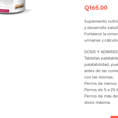
Q
165.00
Suplemento nutric
y desarrollo salud
Fortalece la inmu
urinarias y cálcul
DOSIS Y ADMINIS
Tabletas palatable
palatabilidad, pu
antes de las com
con las mismas.
Perros de menos d
Perros de 5 a 25 k
Perros de más de 
dosis máxima.