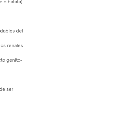
e o batata)
udables del
los renales
to genito-
ede ser