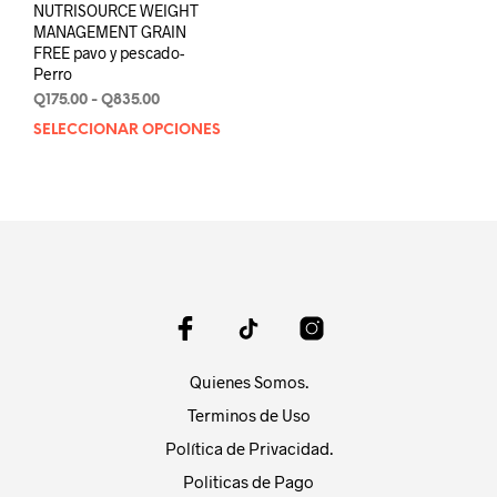
NUTRISOURCE WEIGHT
MANAGEMENT GRAIN
FREE pavo y pescado-
Perro
Rango
Q
175.00
-
Q
835.00
de
SELECCIONAR OPCIONES
Este
precios:
producto
desde
tiene
Q175.00
múltiples
hasta
variantes.
Q835.00
Las
opciones
se
pueden
elegir
en
Quienes Somos.
la
página
Terminos de Uso
de
Política de Privacidad.
producto
Politicas de Pago