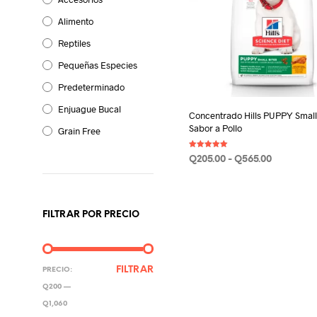
Alimento
Reptiles
Pequeñas Especies
Predeterminado
Enjuague Bucal
Concentrado Hills PUPPY Small 
Sabor a Pollo
Grain Free
Valorado en
Rango
Q
205.00
-
Q
565.00
5.00
de 5
de
SELECCIONAR OPCIONES
E
precios:
p
desde
Q205.00
t
FILTRAR POR PRECIO
hasta
m
Q565.00
v
L
PRECIO
PRECIO
FILTRAR
PRECIO:
o
MÍNIMO
MÁXIMO
Q200
—
s
Q1,060
p