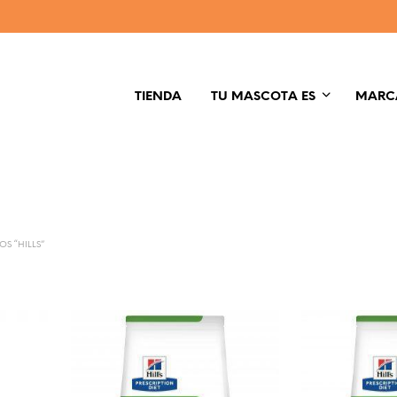
TIENDA
TU MASCOTA ES
MARC
S “HILLS”