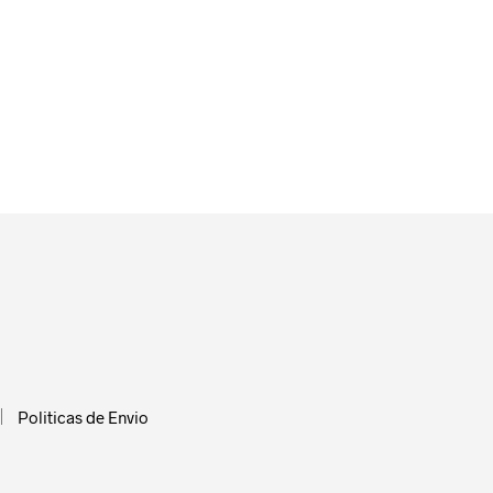
en
la
página
de
producto
Politicas de Envio