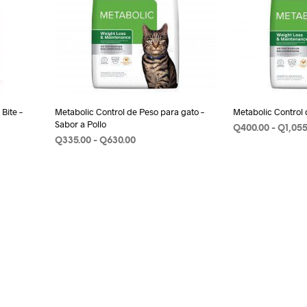
Bite –
Metabolic Control de Peso para gato –
Metabolic Control 
Sabor a Pollo
Q
400.00
-
Q
1,05
Rango
Q
335.00
-
Q
630.00
SELECCIONAR 
de
SELECCIONAR OPCIONES
Este
precios:
ste
producto
desde
roducto
Q335.00
tiene
hasta
iene
múltiples
Q630.00
últiples
variantes.
ariantes.
Las
as
opciones
pciones
se
e
pueden
ueden