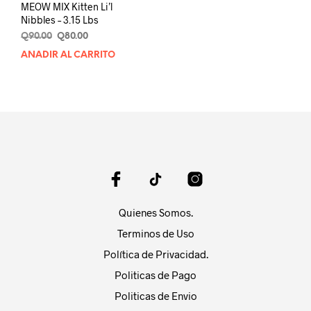
MEOW MIX Kitten Li’l
Nibbles – 3.15 Lbs
Original
Current
Q
90.00
Q
80.00
price
price
AÑADIR AL CARRITO
was:
is:
Q90.00.
Q80.00.
Quienes Somos.
Terminos de Uso
Política de Privacidad.
Politicas de Pago
Politicas de Envio