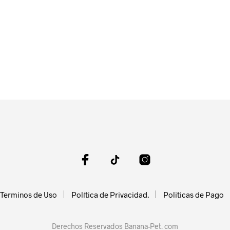
legir
n
ágina
e
roducto
Terminos de Uso
Política de Privacidad.
Politicas de Pago
Derechos Reservados Banana-Pet. com