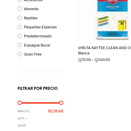
Alimento
Reptiles
Pequeñas Especies
Predeterminado
Enjuague Bucal
VIRUTA KAYTEE CLEAN AND C
Blanca
Grain Free
Rango
Q
70.00
-
Q
360.00
de
SELECCIONAR OPCIONES
E
precios:
p
desde
Q70.00
t
hasta
FILTRAR POR PRECIO
m
Q360.00
v
L
o
PRECIO
PRECIO
FILTRAR
PRECIO:
s
MÍNIMO
MÁXIMO
Q70
—
p
Q360