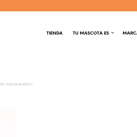
TIENDA
TU MASCOTA ES
MARC
OS “COLOR BLANCO”