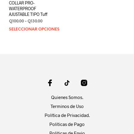
COLLAR PRO-
WATERPROOF
AJUSTABLE TIPO Tuff
Rango
Q
100.00
-
Q
130.00
de
SELECCIONAR OPCIONES
Este
precios:
producto
desde
tiene
Q100.00
múltiples
hasta
variantes.
Q130.00
Las
opciones
se
pueden
elegir
en
Quienes Somos.
la
página
Terminos de Uso
de
Política de Privacidad.
producto
Politicas de Pago
Politicas de Envio