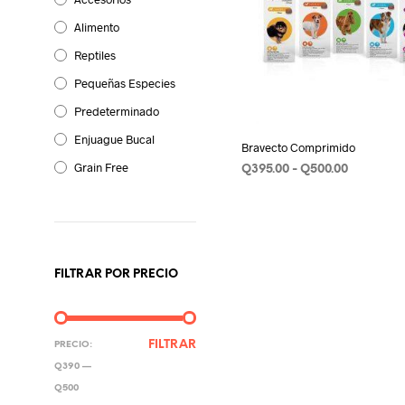
Alimento
Reptiles
Pequeñas Especies
Predeterminado
Enjuague Bucal
Bravecto Comprimido
Grain Free
Rango
Q
395.00
-
Q
500.00
de
SELECCIONAR OPCIONES
E
precios:
p
desde
Q395.00
t
hasta
m
Q500.00
FILTRAR POR PRECIO
v
L
o
PRECIO
PRECIO
FILTRAR
PRECIO:
s
MÍNIMO
MÁXIMO
Q390
—
p
Q500
e