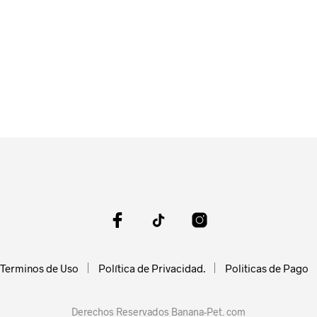
n
ágina
e
roducto
Terminos de Uso
Política de Privacidad.
Politicas de Pago
Derechos Reservados Banana-Pet. com