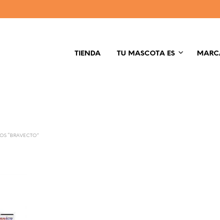
TIENDA
TU MASCOTA ES
MARC
OS “BRAVECTO”