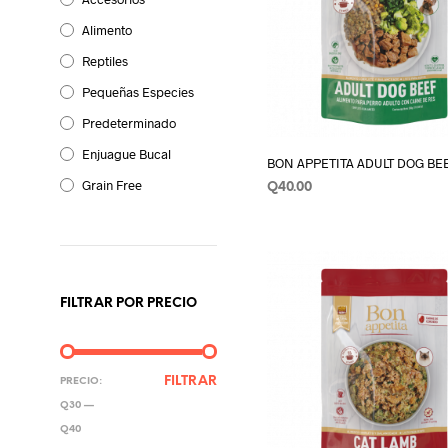
Alimento
Reptiles
Pequeñas Especies
Predeterminado
Enjuague Bucal
BON APPETITA ADULT DOG BEE
Grain Free
Q
40.00
AÑADIR AL CARRITO
FILTRAR POR PRECIO
PRECIO
PRECIO
FILTRAR
PRECIO:
MÍNIMO
MÁXIMO
Q30
—
Q40