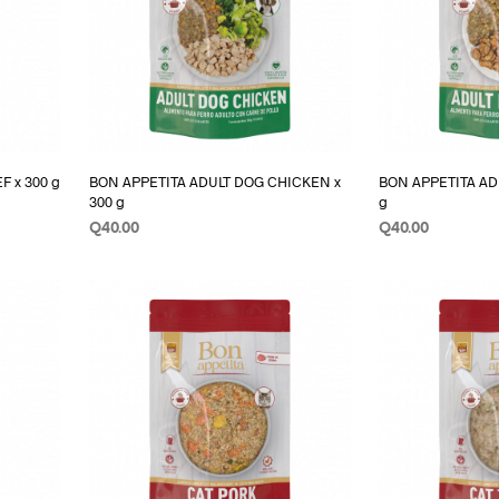
F x 300 g
BON APPETITA ADULT DOG CHICKEN x
BON APPETITA AD
300 g
g
Q
40.00
Q
40.00
AÑADIR AL CARRITO
AÑADIR AL CAR