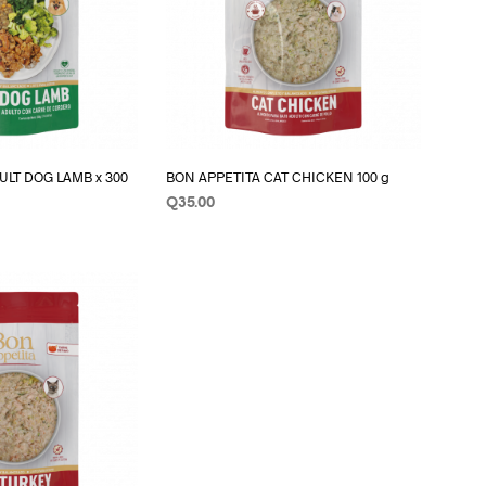
R
O
D
U
C
T
O
S
ULT DOG LAMB x 300
BON APPETITA CAT CHICKEN 100 g
E
N
Q
35.00
E
AÑADIR AL CARRITO
L
RITO
C
A
R
R
I
T
O
.