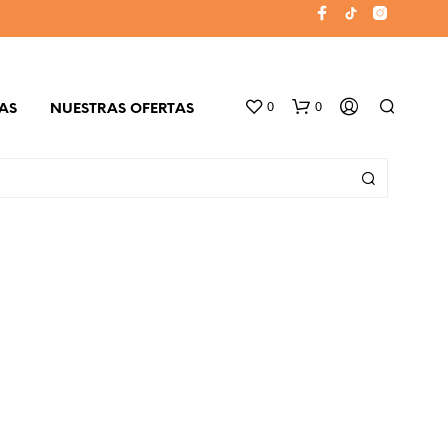
0
0
AS
NUESTRAS OFERTAS
N
O
H
A
Y
P