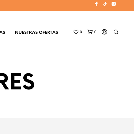
0
0
AS
NUESTRAS OFERTAS
RES
N
O
H
A
Y
P