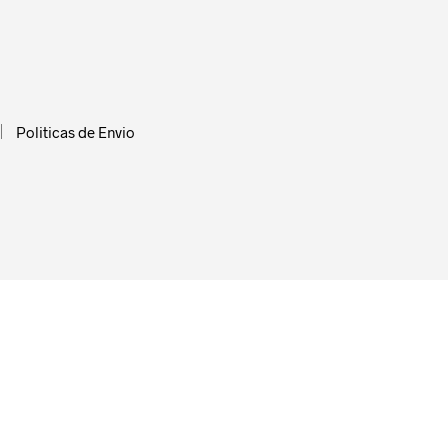
R
O
D
U
C
T
O
Politicas de Envio
S
E
N
E
L
C
A
R
R
I
T
O
.