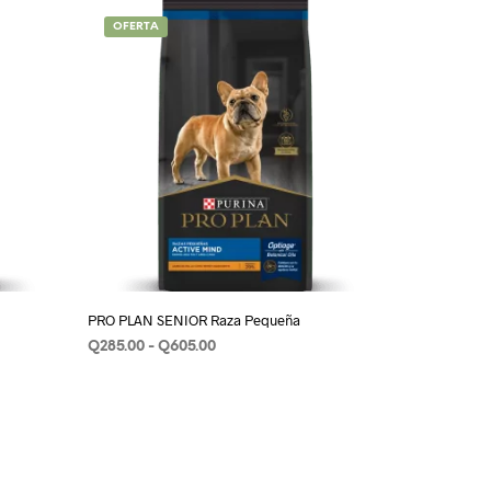
OFERTA
PRO PLAN SENIOR Raza Pequeña
Rango
Q
285.00
-
Q
605.00
de
SELECCIONAR OPCIONES
Este
precios:
cto
producto
desde
Q285.00
tiene
hasta
ples
múltiples
Q605.00
tes.
variantes.