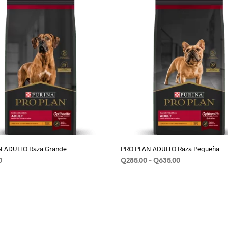
N ADULTO Raza Grande
PRO PLAN ADULTO Raza Pequeña
Rango
0
Q
285.00
-
Q
635.00
de
IONAR OPCIONES
Este
SELECCIONAR OPCIONES
Este
precios:
producto
produ
desde
tiene
Q285.00
tiene
hasta
múltiples
múlti
Q635.00
variantes.
varian